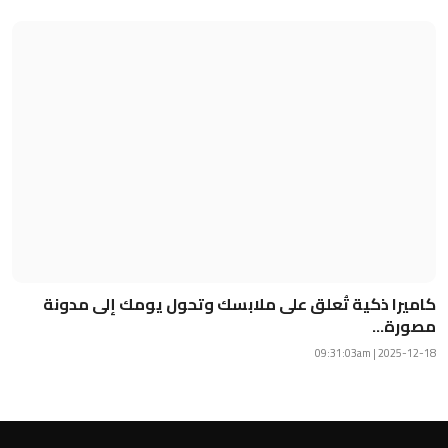
كاميرا ذكية تُعلق على ملابسك وتحول يومك إلى مدونة
مصورة...
2025-12-18 | 09:31:03am