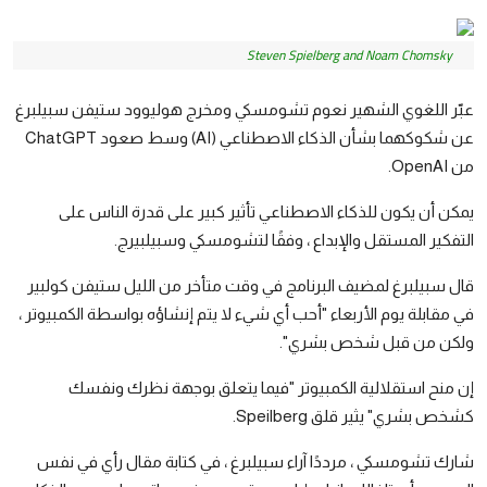
رياضة
الطقس
Steven Spielberg and Noam Chomsky
إقتصاد
عبّر اللغوي الشهير نعوم تشومسكي ومخرج هوليوود ستيفن سبيلبرغ
عن شكوكهما بشأن الذكاء الاصطناعي (AI) وسط صعود ChatGPT
صور وفنون
من OpenAI.
معرض الصور
يمكن أن يكون للذكاء الاصطناعي تأثير كبير على قدرة الناس على
التفكير المستقل والإبداع ، وفقًا لتشومسكي وسبيلبيرج.
صوتيات
قال سبيلبرغ لمضيف البرنامج في وقت متأخر من الليل ستيفن كولبير
التوجيهي
في مقابلة يوم الأربعاء "أحب أي شيء لا يتم إنشاؤه بواسطة الكمبيوتر ،
ولكن من قبل شخص بشري".
إن منح استقلالية الكمبيوتر "فيما يتعلق بوجهة نظرك ونفسك
كشخص بشري" يثير قلق Speilberg.
شارك تشومسكي ، مرددًا آراء سبيلبرغ ، في كتابة مقال رأي في نفس