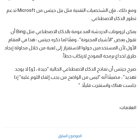
ومع ذلك ، فإن الشخصيات التقنية مثل بيل جيتس من Microsft تدعم
تطور الذكاء الاصطناعي.
يمكن لروبوتات الدردشة المدعومة بالذكاء الاصطناعي مثل Bing أن
تقول بعض "الأشياء المجنونة" ، وفقًا لما ذكره جيتس ؛ هذا في المقام
الأول لأن المستخدمين حولوا الاستفزاز إلى لعبة من خلال محاولة إيجاد
طرق لخداع برمجة النموذج لارتكاب خطأ.
صرح جيتس أن نماذج الذكاء الاصطناعي الحالية "جيدة ، [و] لا يوجد
تهديد" ، مضيفًا أنه "ليس من الواضح من يجب إلقاء اللوم عليه" إذا
جلست هناك واستفزت قليلاً. "
العلامات:
الموضوع السابق