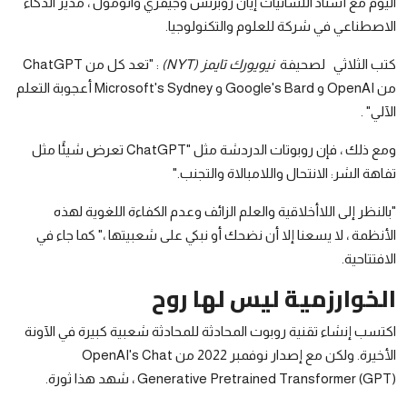
اليوم مع أستاذ اللسانيات إيان روبرتس وجيفري واتومول ، مدير الذكاء
الاصطناعي في شركة للعلوم والتكنولوجيا.
كتب
الثلاثي لصحيفة
نيويورك تايمز (NYT)
: "تعد كل من ChatGPT
من OpenAI و Google's Bard و Microsoft's Sydney أعجوبة التعلم
الآلي" .
ومع ذلك ، فإن روبوتات الدردشة مثل "ChatGPT تعرض شيئًا مثل
تفاهة الشر: الانتحال واللامبالاة والتجنب."
"بالنظر إلى اللاأخلاقية والعلم الزائف وعدم الكفاءة اللغوية لهذه
الأنظمة ، لا يسعنا إلا أن نضحك أو نبكي على شعبيتها ،" كما جاء في
الافتتاحية.
الخوارزمية ليس لها روح
اكتسب إنشاء تقنية روبوت المحادثة للمحادثة شعبية كبيرة في الآونة
الأخيرة. ولكن مع إصدار نوفمبر 2022 من OpenAI's Chat
Generative Pretrained Transformer (GPT) ، شهد هذا ثورة.