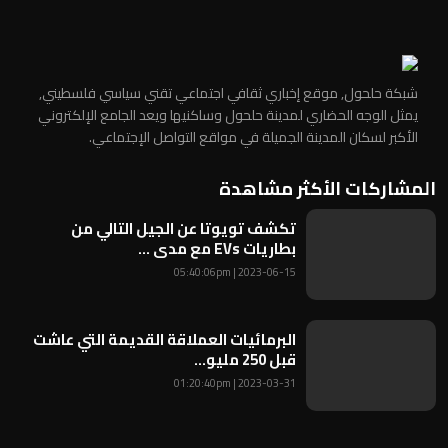
شبكة حلحول, موقع إخباري ثقافي اجتماعي تقني سياسي فلسطيني,
يمثل الوجه الحضاري لمدينة حلحول وساكنيها ويعد الجامع الإلكتروني
الأكبر لسكان المدينة الجميلة في مواقع التواصل الإجتماعي.
المشاركات الأكثر مشاهدة
تكشف تويوتا عن الجيل التالي من
بطاريات EVs مع مدى ...
2023-06-15 | 05:40:06pm
البرمائيات العملاقة القديمة التي عاشت
قبل 250 مليو...
2023-03-31 | 01:20:40pm