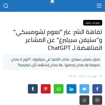
الدخول
التسجيل
منوعات تقنية
تفاهة الشر: عبّر "نعوم تشومسكي"
الرئيسية
و"ستيفن سبيلبرغ" عن المشاعر
الاتصال بنا
المناهضة لـ ChatGPT
مجتمع
يقول ستيفن سبيلبرغ ، صاحب النفوذ في هوليوود: "الروح لا يمكن
تصورها ولا يمكن وصفها ، ولا يمكن إنشاؤها بأي خوارزمية".
حلحول
أخبار
مارس 10, 2023 - 02:55
تكنلوجيا
علوم