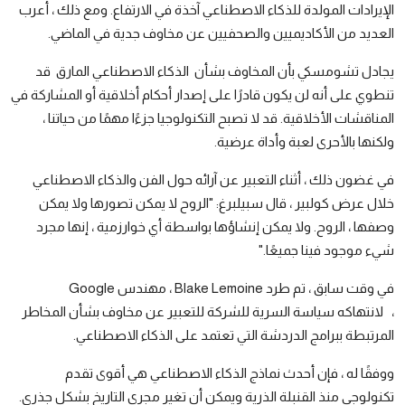
الإيرادات المولدة للذكاء الاصطناعي آخذة في الارتفاع. ومع ذلك ، أعرب
العديد من الأكاديميين والصحفيين عن مخاوف جدية في الماضي.
يجادل تشومسكي بأن المخاوف بشأن
الذكاء الاصطناعي المارق
قد
تنطوي على أنه لن يكون قادرًا على إصدار أحكام أخلاقية أو المشاركة في
المناقشات الأخلاقية. قد لا تصبح التكنولوجيا جزءًا مهمًا من حياتنا ،
ولكنها بالأحرى لعبة وأداة عرضية.
في غضون ذلك ، أثناء التعبير عن آرائه حول الفن والذكاء الاصطناعي
خلال عرض كولبير ، قال سبيلبرغ: "الروح لا يمكن تصورها ولا يمكن
وصفها ، الروح. ولا يمكن إنشاؤها بواسطة أي خوارزمية ، إنها مجرد
شيء موجود فينا جميعًا."
في وقت سابق ، تم طرد
Blake Lemoine ، مهندس Google
، لانتهاكه سياسة السرية للشركة للتعبير عن مخاوف بشأن المخاطر
المرتبطة ببرامج الدردشة التي تعتمد على الذكاء الاصطناعي.
ووفقًا له ، فإن أحدث نماذج الذكاء الاصطناعي هي أقوى تقدم
تكنولوجي منذ القنبلة الذرية ويمكن أن تغير مجرى التاريخ بشكل جذري.