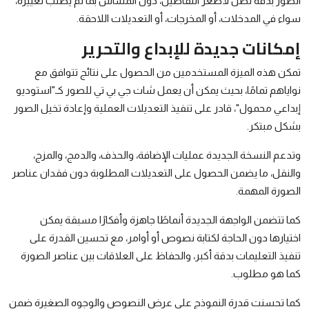
الصور بدقة تصل لأصغر التفاصيل، دون المساس بما لم يُطلب تغييره،
سواء في المدخلات، أو المخرجات، أو التعديلات اللاحقة.
إمكانات جديدة للإبداع والتحرير
تمكن هذه الميزة المستخدمين من الحصول على نتائج تتوافق مع
نواياهم تمامًا، بحيث يمكن أن يعمل شات جي بي تي للصور كـ"استوديو
إبداعي محمول"، قادر على تنفيذ التعديلات العملية وإعادة تخيل الصور
بشكل مبتكر.
وتدعم النسخة الجديدة عمليات الإضافة، والحذف، والدمج، والمزج،
والنقل، ما يضمن الحصول على التعديلات المطلوبة دون فقدان عناصر
الصورة المهمة.
كما تتضمن الواجهة الجديدة أنماطًا جاهزة وأفكارًا مسبقة يمكن
اختيارها دون الحاجة لكتابة نصوص أو أوامر، مع تحسين القدرة على
تنفيذ التعليمات بدقة أكبر، والحفاظ على العلاقات بين عناصر الصورة
كما هو مطلوب.
كما تحسنت قدرة النموذج على عرض النصوص والوجوه الصغيرة ضمن