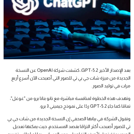
رياضة
الطقس
إقتصاد
صور وفنون
معرض الصور
صوتيات
بعد الإصدار الأخير GPT-5.2، كشفت شركة
OpenAI
عن النسخة
الجديدة من ميزة شات جي بي تي للصور التي أصبحت الآن أسرع أربع
التوجيهي
مرات في توليد الصور.
وتهدف هذه الخطوة لمنافسة مباشرة مع نانو بنانا برو من "غوغل"،
تمامًا كما جاء GPT-5.2 ردًا على نموذج جيميني 3 برو.
وتقول الشركة في بيانها الصحفي إن النسخة الجديدة من شات جي بي
تي للصور أصبحت أكثر التزامًا بقصد المستخدم، حيث يمكنها تعديل