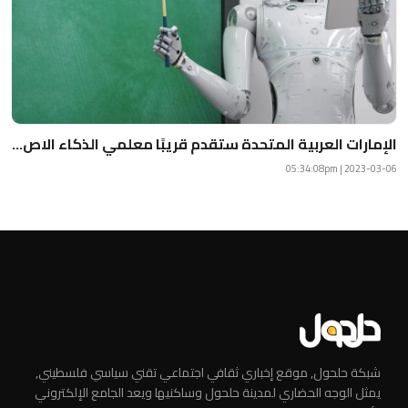
الإمارات العربية المتحدة ستقدم قريبًا معلمي الذكاء الاص...
2023-03-06 | 05:34:08pm
شبكة حلحول, موقع إخباري ثقافي اجتماعي تقني سياسي فلسطيني,
يمثل الوجه الحضاري لمدينة حلحول وساكنيها ويعد الجامع الإلكتروني