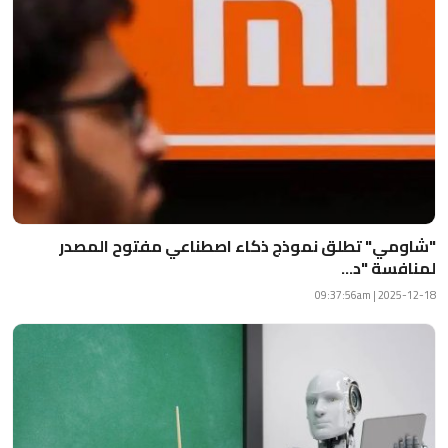
"شاومي" تطلق نموذج ذكاء اصطناعي مفتوح المصدر
لمنافسة "د...
2025-12-18 | 09:37:56am