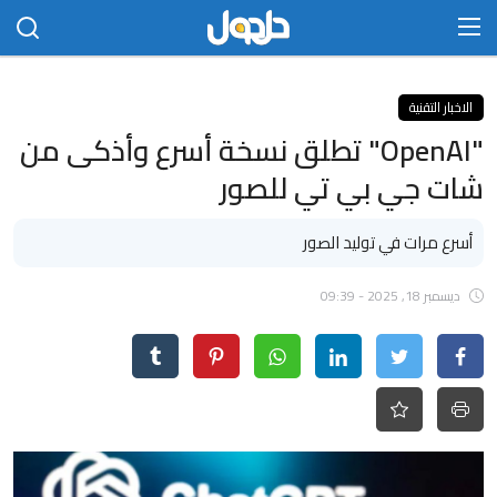
الدخول
التسجيل
الاخبار التقنية
"OpenAI" تطلق نسخة أسرع وأذكى من
الرئيسية
شات جي بي تي للصور
الاتصال بنا
أسرع مرات في توليد الصور
مجتمع
ديسمبر 18, 2025 - 09:39
حلحول
أخبار
تكنلوجيا
علوم