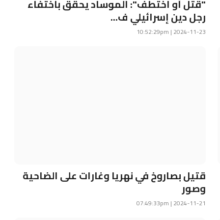
"قتل أو اختطف": الموساد يحقق باختفاء
رجل دين إسرائيلي ف...
2024-11-23 | 10:52:29pm
قتيل بصاروخ في نهريا وغارات على الضاحية
وصور
2024-11-21 | 07:49:33pm