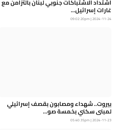
اشتداد الاشتباكات جنوبي لبنان بالتزامن مع
غارات إسرائيل...
2024-11-24 | 09:02:20pm
بيروت.. شهداء ومصابون بقصف إسرائيلي
لمبنى سكني بخمسة صو...
2024-11-23 | 05:40:35pm