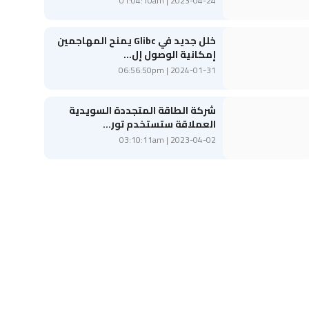
2023-04-24 | 01:04:10am
خلل جديد في Glibc يمنح المهاجمين
إمكانية الوصول إل...
2024-01-31 | 06:56:50pm
شركة الطاقة المتجددة السويدية
العملاقة ستستخدم تور...
2023-04-02 | 03:10:11am