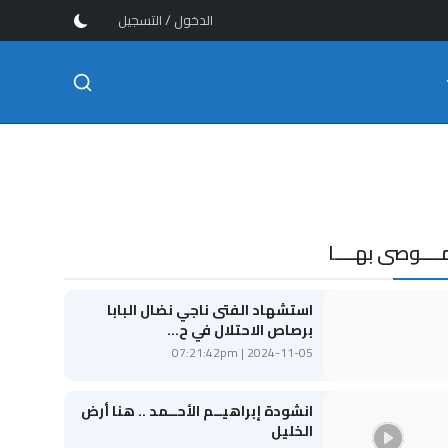
/
الدخول
التسجيل
ــــوصى بهــــا
استشهاد الفتى ناجي نضال البابا
برصاص الاحتلال في ح...
2024-11-05 | 07:21:42pm
انشودة إبراهيــم الأحــمد .. هنا أرض
الخليل