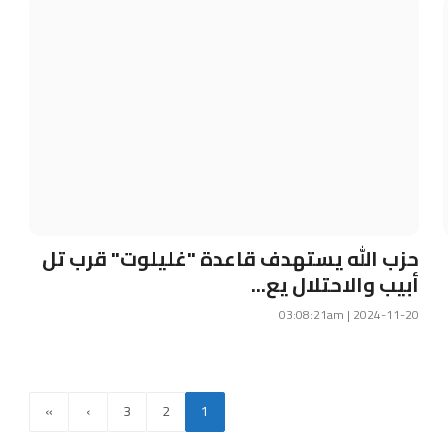
حزب الله يستهدف قاعدة "غليلوت" قرب تل
أبيب والاحتلال يع...
2024-11-20 | 03:08:21am
»
›
3
2
1