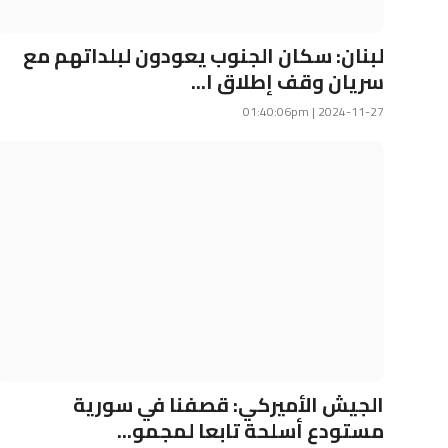
رياضة
الطقس
لبنان: سكان الجنوب يعودون لبلداتهم مع
سريان وقف إطلاق ا...
إقتصاد
2024-11-27 | 01:40:06pm
صور وفنون
معرض الصور
صوتيات
التوجيهي
الجيش الأميركي: قصفنا في سورية
مستودع أسلحة تابعا لمجمو...