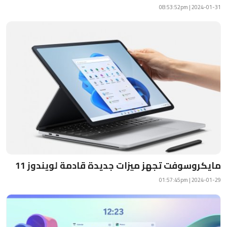
رياضة
2024-01-31 | 08:53:52pm
الطقس
إقتصاد
صور وفنون
معرض الصور
صوتيات
التوجيهي
مايكروسوفت تجهز ميزات جديدة قادمة لويندوز 11
2024-01-29 | 01:57:45pm