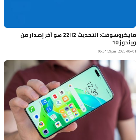
مايكروسوفت: التحديث 22H2 هو آخر إصدار من
ويندوز 10
2023-05-01 | 05:54:59pm