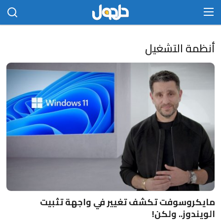
الدخول
التسجيل
أنظمة التشغيل
الرئيسية
الاتصال بنا
مجتمع
حلحول
أخبار
تكنلوجيا
مايكروسوفت تكشف تغيير في واجهة تثبيت
علوم
الويندوز.. ولكن!