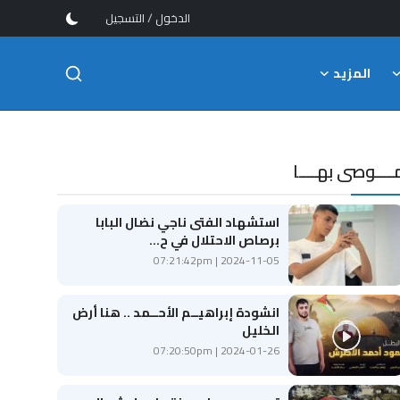
/
الدخول
التسجيل
المزيد
ــــوصى بهــــا
استشهاد الفتى ناجي نضال البابا
برصاص الاحتلال في ح...
2024-11-05 | 07:21:42pm
انشودة إبراهيــم الأحــمد .. هنا أرض
الخليل
2024-01-26 | 07:20:50pm