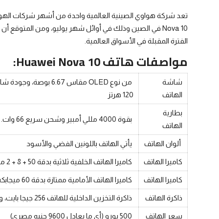
رياضة
تعد شركة هواوي الصينية العالمية واحدة من أشهر شركات الهو
الطقس
الفترة المقبلة في الأسواق العالمية.
إقتصاد
مواصفات هاتف Huawei Nova 10:
صور وفنون
شاشة
معرض الصور
الهاتف
120 هرتز
صوتيات
بطارية
بقوة 4000 مللي أمبير وشحن سريع 66 وات.
الهاتف
التوجيهي
ألوان الهاتف
يأتي الهاتف باللونين الفضي والأسود
كاميرا الهاتف
كاميرا الهاتف الخلفية ثلاثية بدقة 50 + 8 + 2 ميجابكسل.
كاميرا الهاتف
كاميرا الهاتف الأمامية ممتازة بدقة 60 ميجابكسل
ذاكرة الهاتف
ذاكرة التخزين الداخلية للهاتف 256 جيجا بايت، وذاكرة الوصول العشوائي 8 جيجا رام
سعر الهاتف
500 يورو (أي ما يعادل 9600 جنيه مصري)