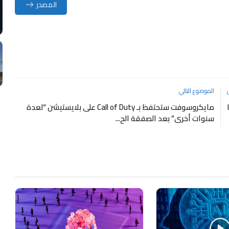
المصدر
الموضوع التالي
مايكروسوفت ستحتفظ بـ Call of Duty على بلايستيشن “لعدة
سنوات أخرى” بعد الصفقة الح...