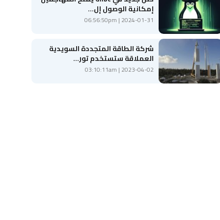
إمكانية الوصول إل...
2024-01-31 | 06:56:50pm
شركة الطاقة المتجددة السويدية
العملاقة ستستخدم تور...
2023-04-02 | 03:10:11am