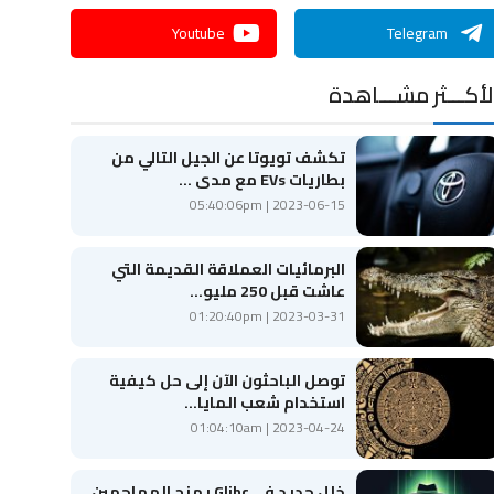
Youtube
Telegram
لأكـــثر مشـــاهدة
تكشف تويوتا عن الجيل التالي من
بطاريات EVs مع مدى ...
2023-06-15 | 05:40:06pm
البرمائيات العملاقة القديمة التي
عاشت قبل 250 مليو...
2023-03-31 | 01:20:40pm
توصل الباحثون الآن إلى حل كيفية
استخدام شعب المايا...
2023-04-24 | 01:04:10am
خلل جديد في Glibc يمنح المهاجمين