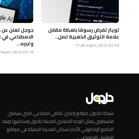
تويتر تفرض رسومًا باهظة مقابل
جوجل تعلن عن د
علامة التوثيق الذهبية تصل...
وغيره...
2023-02-06 | 11:48:22pm
2023-03-16 | 02:30:54am
شبكة حلحول, موقع إخباري ثقافي اجتماعي تقني سياسي
فلسطيني, يمثل الوجه الحضاري لمدينة حلحول وساكنيها ويعد
الجامع الإلكتروني الأكبر لسكان المدينة الجميلة في مواقع
التواصل الإجتماعي.