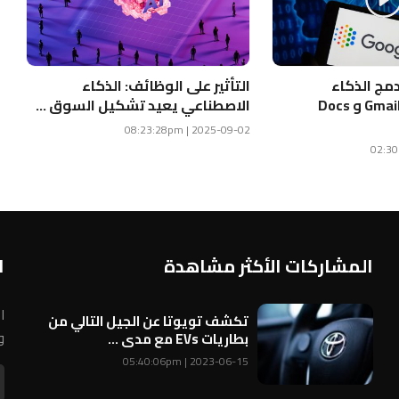
مج الذكاء
التأثير على الوظائف: الذكاء
الاصطناعي في Gmail و Docs
الاصطناعي يعيد تشكيل السوق ...
2025-09-02 | 08:23:28pm
المشاركات الأكثر مشاهدة
ا
ا
تكشف تويوتا عن الجيل التالي من
و
بطاريات EVs مع مدى ...
2023-06-15 | 05:40:06pm