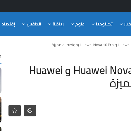
خبار
تكنلوجيا
علوم
رياضة
الطقس
إقتصاد
م
هواوي تطلق هاتفها Huawei Nova 10 و Huawei