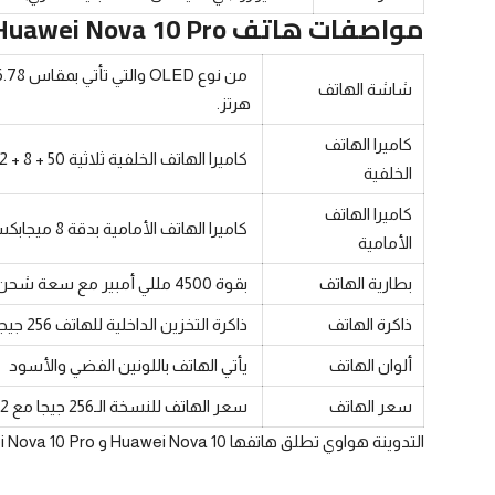
مواصفات هاتف Huawei Nova 10 Pro:
شاشة الهاتف
هرتز.
كاميرا الهاتف
كاميرا الهاتف الخلفية ثلاثية 50 + 8 + 2 ميجابكسل، ومستشعر عمق بدقة 8 ميجابكسل
الخلفية
كاميرا الهاتف
كاميرا الهاتف الأمامية بدقة 8 ميجابكسل.
الأمامية
بطارية الهاتف
بقوة 4500 مللي أمبير مع سعة شحن أكبر تبلغ 100 وات
ذاكرة الهاتف
ذاكرة التخزين الداخلية للهاتف 256 جيجا بايت، وذاكرة الوصول العشوائي 8 جيجا رام
ألوان الهاتف
يأتي الهاتف باللونين الفضي والأسود
سعر الهاتف
سعر الهاتف للنسخة الـ256 جيجا مع 12 جيجا رام بسعر 600 دولار أي حوالي 11400 جنية مصري.
التدوينة
هواوي تطلق هاتفها Huawei Nova 10 و Huawei Nova 10 Pro بمواصفات مميزة