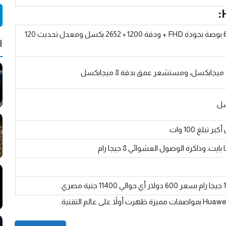
من نوع OLED والتي تأتي بمقاس 6.78 بوصة بجودة FHD + ودقة 1200 × 2652 بكسل ومعدل تحديث 120
ا
ظهرت أولاً على
عالم التقنية
.