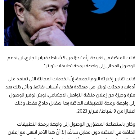
رياضة
الطقس
إقتصاد
صور وفنون
معرض الصور
قالت المنصّة في تغريدة، إنّه "بدءًا من 9 شباط/ فبراير الجاري، لن ندعم
الوصول المجاني إلى واجهة برمجة تطبيقات تويتر"
صوتيات
قالت تقارير إخباريّة اليوم الجمعة، إنّ الخدمات المجانيّة التي تعتمد على
التوجيهي
أدوات برمجيّات تويتر، هي مهدّدة بفقدان أسباب بقائها. ويأتي ذلك بعد
فترة وجيزة من إعلان منصّة التواصل الاجتماعي، تويتر، توفير الوصول
إلى واجهة برمجة التطبيقات الخاصّة بها، بمقابل ماديّ فقط، وذلك
اعتبارًا من 9 شباط/ فبراير 2023.
وكان باستطاعة المطوّرين الوصول إلى واجهة برمجة التطبيقات
الخاصّة في المنصّة دون مقابل سابقًا، إلّا أنّ هذا الأمر انتهى مع إعلان