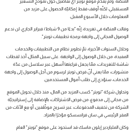
المنصّة. ولم يقدّم موقع تويتر أيّ تفاصيل حول نموذج التسعير
المستقبلي، لكنّه أوقف فقط إمكانيّة الحصول على مزيد من
المعلومات خلال الأسبوع المقبل.
وقالت المنصّة في تغريدة، إنّه "بدءًا من 9 شباط/ فبراير الجاري، لن ندعم
الوصول المجاني إلى واجهة برمجة تطبيقات تويتر".
وخلال السنوات الأخيرة، تمّ تطوير نظام من التطبيقات والخدمات
المفيدة، من خلال الوصول إلى الواجهة. على سبيل المثال، أخذ لقطات
شاشة للتغريدات، ممّا يجعل قراءتها أسهل عبر سلاسل من عدّة
منشورات، ممّا يعني أنّ فرض تويتر لرسوم من أجل الوصول إلى واجهة
الخدمات، ستؤدي إلى طلب أموال المستخدمين.
وتحاول شركة "تويتر" كسب المزيد من المال، منذ خلال تحويل الموقع
من مجاني إلى مدفوع، من فرض الاشتراكات، بالإضافة إلى إستراتيجيّة
الشركة من تخفيف المدفوعات، عبر تسريح موظّفين، أو بيع الأثاث من
المقر الرئيسي في سان فرانسسكو مؤخرًا بالمزاد.
وكان الملياردير إيلون ماسك قد استحوذ على موقع "تويتر" العام