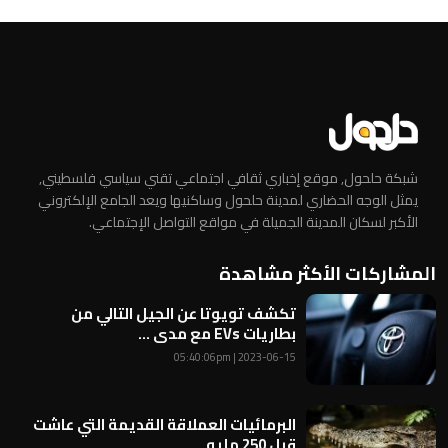
شبكة حلحول, موقع إخباري ثقافي اجتماعي تقني سياسي فلسطيني,
يمثل الوجه الحضاري لمدينة حلحول وساكنيها ويعد الجامع الإلكتروني
الأكبر لسكان المدينة الجميلة في مواقع التواصل الإجتماعي.
المشاركات الأكثر مشاهدة
تكشف تويوتا عن الجيل التالي من
بطاريات EVs مع مدى ...
2023-06-15 | 05:40:06pm
البرمائيات العملاقة القديمة التي عاشت
قبل 250 مليو...