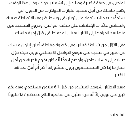
الماضي، في صفقة كبيرة وصلت إلى 44 مليار دولار، وفي هذا الوقت،
يكافح ماسك من أجل تسديد مليارات الدولارات من الديون التي
استحقّت بعد الاستحواذ على تويتر، في وسط ظروف اقتصاديّة صعبة،
وانخفاض عائدات الإعلانات على منصّة التواصل، وخروج المستخدمين
منها بعد انحرافها إلى التيار اليميني المحفاظ في ظلّ إدارة ماسك.
وفي الأوّل من شباط/ فبراير، وفي خطوة مفاجئة، أعلن إيلون ماسك
عن تغيير في حسابه على موقع التواصل الاجتماعي تويتر، حيث حوّل
حسابه إلى حساب خاصّ، وأوضح لاحقًا أنّه كان يقوم بتجربة، من أجل
اختبار ما إذا كان المستخدمون يرون منشوراته أكثر أم أقلّ بعد هذا
التغيير.
وبعد الاختبار، شوهد المنشور من قبل 6.1 مليون مستخدم، وهو رقم
كبير على تويتر، إلّا أنّه جزء ضئيل من متابعيه البالغ عددهم 127 مليونًا.
العلامات: