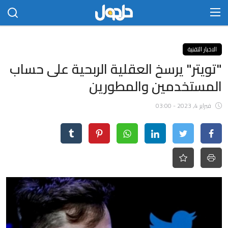
الدخول
التسجيل
الاخبار التقنية
"تويتر" يرسخ العقلية الربحية على حساب
الرئيسية
المستخدمين والمطورين
الاتصال بنا
فبراير 4, 2023 - 03:00
مجتمع
حلحول
أخبار
تكنلوجيا
علوم