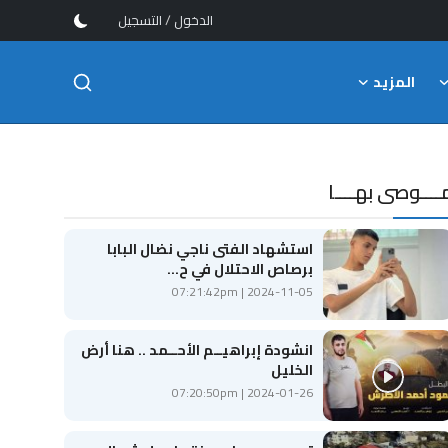
/
الدخول
التسجيل
المزيد
ــــوصى بهــــا
استشهاد الفتى ناجي نضال البابا
برصاص الاحتلال في ح...
2024-11-05 | 07:21:42pm
انشودة إبراهيــم الأحــمد .. هنا أرض
الخليل
2024-01-26 | 07:20:50pm