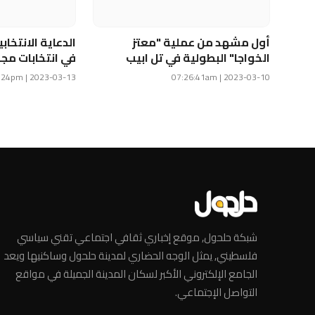
أول مشهد من عملية "معتز
الدعاية الانتخاب
الخواجا" البطولية في تل ابيب
في انتخابات مج
2023-03-13 | 10:03:24pm
2023-03-10 | 07:26:41am
شبكة حلحول, موقع إخباري ثقافي اجتماعي تقني سياسي
فلسطيني, يمثل الوجه الحضاري لمدينة حلحول وساكنيها ويعد
الجامع الإلكتروني الأكبر لسكان المدينة الجميلة في مواقع
التواصل الإجتماعي.