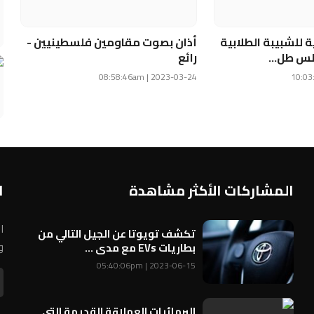
ية للشبيبة الطلابية
أذان بصوت مقاومين فلسطينيين -
لس طل...
رائع
2023-03-24 | 08:58:46am
المشاركات الأكثر مشاهدة
ا
ا
تكشف تويوتا عن الجيل التالي من
و
بطاريات EVs مع مدى ...
2023-06-15 | 05:40:06pm
البرمائيات العملاقة القديمة التي