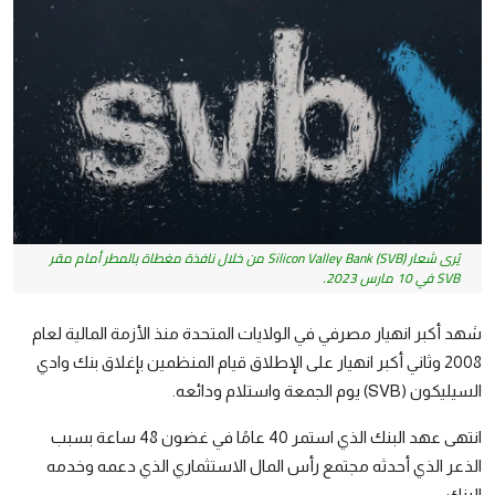
رياضة
الطقس
إقتصاد
صور وفنون
معرض الصور
صوتيات
يُرى شعار Silicon Valley Bank (SVB) من خلال نافذة مغطاة بالمطر أمام مقر
SVB في 10 مارس 2023.
التوجيهي
شهد أكبر انهيار مصرفي في الولايات المتحدة منذ الأزمة المالية لعام
2008 وثاني أكبر انهيار على الإطلاق قيام المنظمين بإغلاق بنك وادي
السيليكون (SVB) يوم الجمعة واستلام ودائعه.
انتهى عهد البنك الذي استمر 40 عامًا في غضون 48 ساعة بسبب
الذعر الذي أحدثه مجتمع رأس المال الاستثماري الذي دعمه وخدمه
البنك.