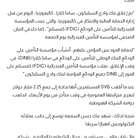
"تم إغلاق بنك وادي السيليكون ، سانتا كلارا ، كاليفورنيا ، اليوم من قبل
إدارة الحماية المالية والابتكار في كاليفورنيا ، والتي عينت المؤسسة
الفيدرالية للتأمين على الودائع (FDIC) كمستلم" ، كما جاء في البيان
الصحفي
لمؤسسة التأمين الفيدرالية يوم الجمعة .
"لحماية المودعين المؤمن عليهم ، أنشأت مؤسسة التأمين على
الودائع البنك الوطني للتأمين على الودائع في سانتا كلارا (DINB). في
وقت الإغلاق ، نقلت مؤسسة التأمين الفيدرالية (FDIC) كمستلم على
الفور إلى DINB جميع الودائع المؤمنة لبنك وادي السيليكون."
عندما أبلغت SVB المستثمرين أنها بحاجة إلى جمع 2.25 مليار دولار
لتعزيز ميزانيتها العمومية في وقت متأخر من يوم الأربعاء ، اندلعت
دوامة الشركة الهبوطية.
نتيجة لذلك ، شهد بنك حسن السمعة توسع إلى جانب عملائه
التكنولوجيين انهيارًا سريعًا.
قال رايان فالفي ، مستثمر في مجال التكنولوجيا المالية في شركة