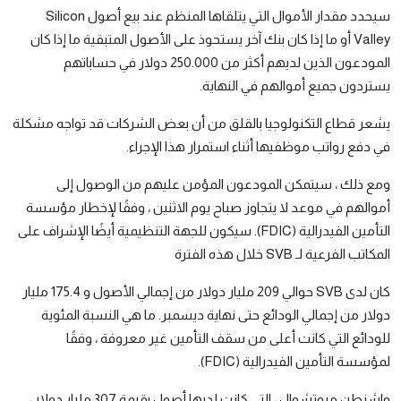
سيحدد مقدار الأموال التي يتلقاها المنظم عند بيع أصول Silicon
Valley أو ما إذا كان بنك آخر يستحوذ على الأصول المتبقية ما إذا كان
المودعون الذين لديهم أكثر من 250.000 دولار في حساباتهم
يستردون جميع أموالهم في النهاية.
يشعر قطاع التكنولوجيا بالقلق من أن بعض الشركات قد تواجه مشكلة
في دفع رواتب موظفيها أثناء استمرار هذا الإجراء.
ومع ذلك ، سيتمكن المودعون المؤمن عليهم من الوصول إلى
أموالهم في موعد لا يتجاوز صباح يوم الاثنين ، وفقًا لإخطار مؤسسة
التأمين الفيدرالية (FDIC). سيكون للجهة التنظيمية أيضًا الإشراف على
المكاتب الفرعية لـ SVB خلال هذه الفترة
كان لدى SVB حوالي 209 مليار دولار من إجمالي الأصول و 175.4 مليار
دولار من إجمالي الودائع حتى نهاية ديسمبر. ما هي النسبة المئوية
للودائع التي كانت أعلى من سقف التأمين غير معروفة ، وفقًا
لمؤسسة التأمين الفيدرالية (FDIC).
واشنطن ميوتشوال ، التي كانت لديها أصول بقيمة 307 مليار دولار ،