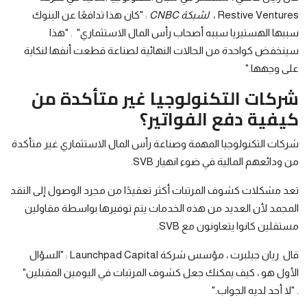
Restive Ventures ،
لشبكة CNBC
: "كان هذا تدافعًا عن البنوك
سببها الهستيريا سببه أصحاب رأس المال الاستثماري" . "هذا
سينخفض ​​كواحدة من الحالات النهائية لصناعة قطعت أنفها لنكاية
على وجهها."
شركات التكنولوجيا غير متأكدة من
كيفية دفع الفواتير؟
شركات التكنولوجيا المهمة وصناعة رأس المال الاستثماري غير متأكدة
من ودائعهم المالية في ضوء انهيار SVB.
تعد مشكلات كشوف المرتبات أكثر تعقيدًا من مجرد الوصول إلى النقد
المجمد لأن العديد من هذه الخدمات يتم توفيرها بواسطة مقاولين
مستقلين كانوا يتعاونون مع SVB.
قال
ريان جيلبرت ، مؤسس شركة Launchpad Capital : "السؤال
الأول هو ، كيف يمكنك جعل كشوف المرتبات في اليومين المقبلين"
. "لا أحد لديه الجواب."