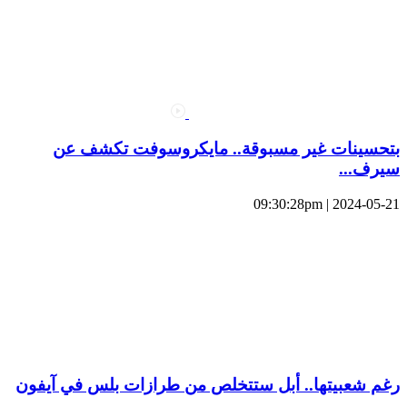
بتحسينات غير مسبوقة.. مايكروسوفت تكشف عن
سيرف...
2024-05-21 | 09:30:28pm
رغم شعبيتها.. أبل ستتخلص من طرازات بلس في آيفون