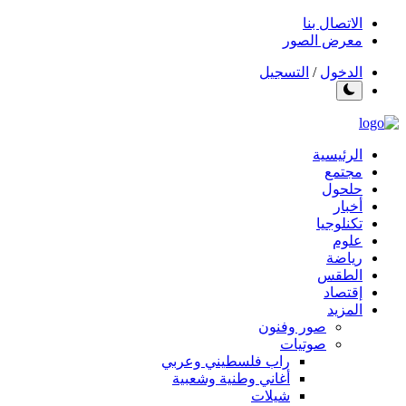
الاتصال بنا
معرض الصور
الدخول
/
التسجيل
الرئيسية
مجتمع
حلحول
أخبار
تكنلوجيا
علوم
رياضة
الطقس
إقتصاد
المزيد
صور وفنون
صوتيات
راب فلسطيني وعربي
أغاني وطنية وشعبية
شيلات