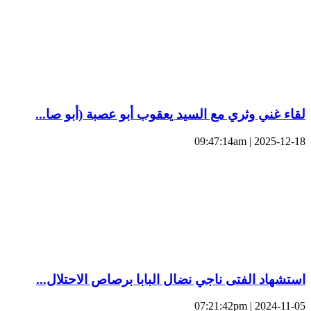
لقاء غني وثري مع السيد يعقوب أبو عصبة (أبو صا...
2025-12-18 | 09:47:14am
استشهاد الفتى ناجي نضال البابا برصاص الاحتلال...
2024-11-05 | 07:21:42pm