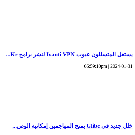
يستغل المتسللون عيوب Ivanti VPN لنشر برامج Kr...
2024-01-31 | 06:59:10pm
خلل جديد في Glibc يمنح المهاجمين إمكانية الوص...