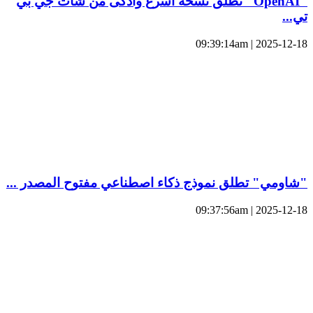
"OpenAI" تطلق نسخة أسرع وأذكى من شات جي بي
تي...
2025-12-18 | 09:39:14am
"شاومي" تطلق نموذج ذكاء اصطناعي مفتوح المصدر ...
2025-12-18 | 09:37:56am