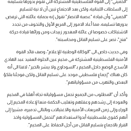
"الخميني" إلى القوة الفلسطينية المشتركة التي تقوم بدورها بتسليمه
إلى السلطات اللبنانية، ولكن بعد الاجتماع تبين أن لا نية لتسليم
"الخميني" وأن قيادة "عصبة الانصار" تقول إنه بحماية عائلته التي ترفض
بدورها تسليمه، مما أعاد الامور إلى المربع الأول والتخوف من تجدد
الاشتباكات خصوصا ان عائلة المغدور زبيدات ومن ورائها قيادة حركة
"فتح"، تصر على تسليم القاتل ومحاسبته".
وفي حديث خاص الى "الوكالة الوطنية للإعلام"، وصف قائد القوة
الأمنية الفلسطينية المشتركة في مخيم عين الحلوة العقيد عبد الهادي
الأسدي الوضع داخل المخيم بـ"السوداوي ولا يبشر بالخير"، لافتا الى أنه
كان هناك "إجماع فلسطيني موحد على تسليم القاتل ولكن فوجئنا بتلكؤ
البعض والتهرب من مسؤولياتهم".
وأكد أن "المطلوب من الجميع تحمل مسؤولياته تجاه أهلنا في المخيم
والعودة إلى رشدهم وعقلهم وتغليب الحكمة منعا لإعادة المخيم إلى
الوراء وإلى زمن المربعات الأمنية والاغتيالات وبالتالي تدميره، مشيرا إلى
أنهم كقوى فلسطينية أبدوا استعدادهم "لتحمل المسؤولية واخذ
القرار بالاجماع بتسليم القاتل من أجل الحفاظ على المخيم".