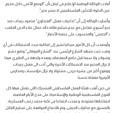
أفادت الوكالة الوطنية للإعلام في لبنان بأن "الوضع الأمني داخل مخيم
عين الحلوة للاجئين الفلسطينيين لا يبشر بخير".
وأشارت الوكالة إلى أن "تداعيات مقتل "الفتحاوي" محمود زبيدات منذ
نحو أسبوع، تتفاعل مع عدم تسليم قاتله خالد جمال علاء الدين الملقب
بـ"الخميني" والمحسوب على عصبة الأنصار".
وأوضحت أن كل الأمور ميدانيا تشير إلى امكانية تجدد الاشتباكات في أي
وقت، حيث يشهد الشارع الرئيسي عند "الشارع الفوقاني" وضع دشم
وشوادر ولا سيما قبل جامع الصفصاف وبعده ولجهة حي الطيري، فيما
لا يزال المخيم منذ الاشتباكات الأخيرة والتي أدت الى مقتل زبيدات
ووقوع أكثر من عشرة جرحى، مشلولا ولا تزال مؤسسات ومدارس
الأونروا مقفلة تحسبا.
في حين أبقت هيئة العمل الفلسطيني المشترك (التي تتمثل فيها كل
القوى الفلسطينية الوطنية والإسلامية) على مدى الأيام الماضية،
اجتماعاتها مفتوحة، وعقدت اجتماعا في ثكنة محمد زغيب العسكرية،
بالتنسيق مع مخابرات الجيش، وتم بالاجماع الموافقة على تسليم القاتل