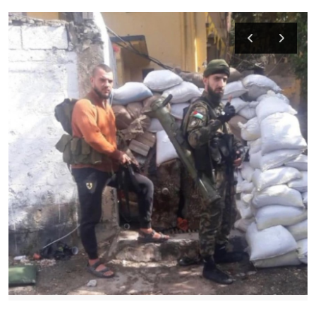
رياضة
الطقس
إقتصاد
صور وفنون
معرض الصور
صوتيات
التوجيهي