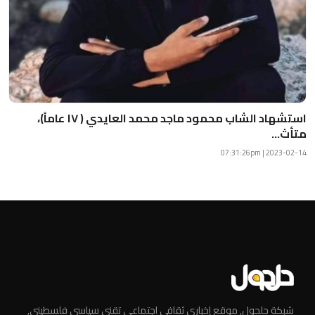
استشهاد الشاب محمود ماجد محمد العايدي ( ١٧ عاماً)،
متأث...
2023-02-14 | 07:31:26pm
شبكة حلحول, موقع إخباري ثقافي اجتماعي تقني سياسي فلسطيني,