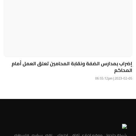
إضراب بمدارس الضفة ونقابة المحامين تعلق العمل أمام
المحاكم
2023-02-05 | 06:55:12pm
شبكة حلحول, موقع إخباري ثقافي اجتماعي تقني سياسي فلسطيني,