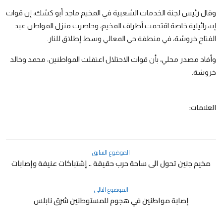
رياضة
وقال رئيس لجنة الخدمات الشعبية في المخيم ماجد أبو كشك، إن قوات
الطقس
إسرائيلية خاصة اقتحمت أطراف المخيم، وحاصرت منزل المواطن عبد
الفتاح خروشة، في منطقة حي المعالي وسط إطلاق للنار.
إقتصاد
وأفاد مصدر محلي، بأن قوات الاحتلال اعتقلت المواطنين: محمد وخالد
صور وفنون
خروشة.
معرض الصور
العلامات:
صوتيات
التوجيهي
الموضوع السابق
مخيم جنين تحول الى ساحة حرب حقيقة .. إشتباكات عنيفة وإصابات
الموضوع التالي
إصابة مواطنين في هجوم للمستوطنين شرق نابلس