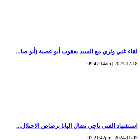
لقاء غني وثري مع السيد يعقوب أبو عصبة (أبو صا...
2025-12-18 | 09:47:14am
استشهاد الفتى ناجي نضال البابا برصاص الاحتلال...
2024-11-05 | 07:21:42pm