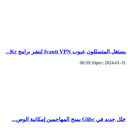
يستغل المتسللون عيوب Ivanti VPN لنشر برامج Kr...
2024-01-31 | 06:59:10pm
خلل جديد في Glibc يمنح المهاجمين إمكانية الوص...