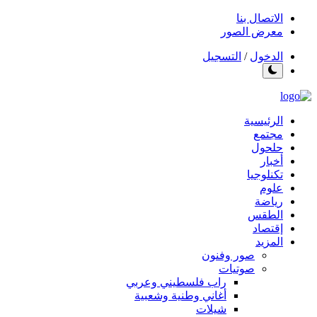
الاتصال بنا
معرض الصور
الدخول
/
التسجيل
الرئيسية
مجتمع
حلحول
أخبار
تكنلوجيا
علوم
رياضة
الطقس
إقتصاد
المزيد
صور وفنون
صوتيات
راب فلسطيني وعربي
أغاني وطنية وشعبية
شيلات