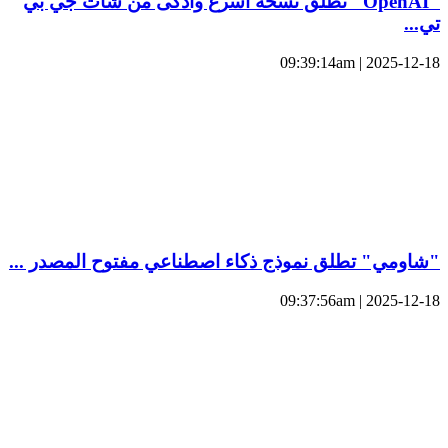
"OpenAI" تطلق نسخة أسرع وأذكى من شات جي بي
تي...
2025-12-18 | 09:39:14am
"شاومي" تطلق نموذج ذكاء اصطناعي مفتوح المصدر ...
2025-12-18 | 09:37:56am