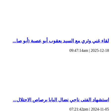
لقاء غني وثري مع السيد يعقوب أبو عصبة (أبو صا...
2025-12-18 | 09:47:14am
استشهاد الفتى ناجي نضال البابا برصاص الاحتلال...
2024-11-05 | 07:21:42pm