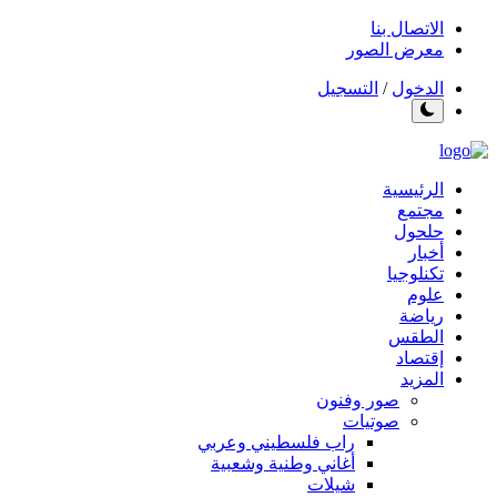
الاتصال بنا
معرض الصور
الدخول
/
التسجيل
الرئيسية
مجتمع
حلحول
أخبار
تكنلوجيا
علوم
رياضة
الطقس
إقتصاد
المزيد
صور وفنون
صوتيات
راب فلسطيني وعربي
أغاني وطنية وشعبية
شيلات