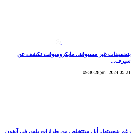
بتحسينات غير مسبوقة.. مايكروسوفت تكشف عن
سيرف...
2024-05-21 | 09:30:28pm
رغم شعبيتها.. أبل ستتخلص من طرازات بلس في آيفون