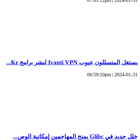
2024-01-31 | 07:01:12pm
يستغل المتسللون عيوب Ivanti VPN لنشر برامج Kr...
2024-01-31 | 06:59:10pm
خلل جديد في Glibc يمنح المهاجمين إمكانية الوص...