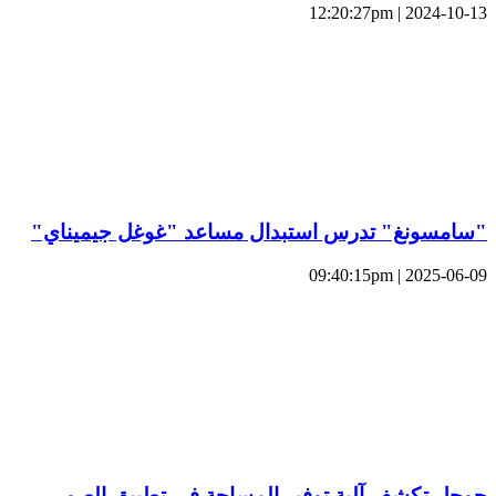
2024-10-13 | 12:20:27pm
"سامسونغ" تدرس استبدال مساعد "غوغل جيميناي"
2025-06-09 | 09:40:15pm
جوجل تكشف آلية توفير المساحة في تطبيق الصور