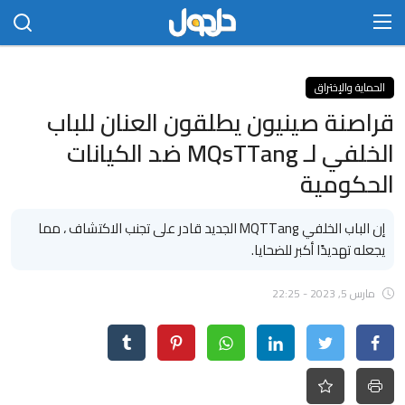
الدخول
التسجيل
الحماية والإختراق
قراصنة صينيون يطلقون العنان للباب
الرئيسية
الخلفي لـ MQsTTang ضد الكيانات
الاتصال بنا
الحكومية
مجتمع
إن الباب الخلفي MQTTang الجديد قادر على تجنب الاكتشاف ، مما
يجعله تهديدًا أكبر للضحايا.
حلحول
أخبار
مارس 5, 2023 - 22:25
تكنلوجيا
علوم