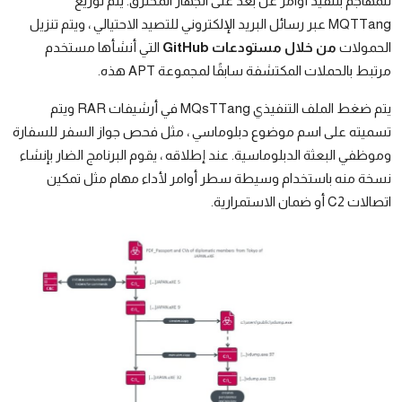
للمهاجم بتنفيذ أوامر عن بعد على الجهاز المخترق. يتم توزيع
MQTTang عبر رسائل البريد الإلكتروني للتصيد الاحتيالي ، ويتم تنزيل
الحمولات
من خلال مستودعات GitHub
التي أنشأها مستخدم
مرتبط بالحملات المكتشفة سابقًا لمجموعة APT هذه.
يتم ضغط الملف التنفيذي MQsTTang في أرشيفات RAR ويتم
تسميته على اسم موضوع دبلوماسي ، مثل فحص جواز السفر للسفارة
وموظفي البعثة الدبلوماسية. عند إطلاقه ، يقوم البرنامج الضار بإنشاء
نسخة منه باستخدام وسيطة سطر أوامر لأداء مهام مثل تمكين
اتصالات C2 أو ضمان الاستمرارية.