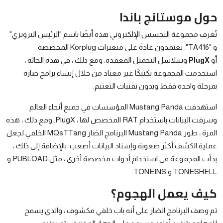
حول موستانج باندا
تُعرف مجموعة التجسس الإلكتروني هذه أيضًا باسم "الرئيس البرونزي"
و "TA416". يعتمدون عادةً على متغيرات Korplug المخصصة
أو
PlugX
وسلاسل التحميل المعقدة. ومع ذلك ، في هذه الحالة ،
استخدمت المجموعة تكتيكًا غير معتاد من خلال إنشاء برامج ضارة
بمرحلة واحدة فقط وبدون تقنيات التعتيم.
استهدفت Mustang Panda المؤسسات في جميع أنحاء العالم
وسرقت البيانات باستخدام RAT المخصص لها ، PlugX. ومع ذلك ، هذه
المرة ، طور Mustang Panda البرنامج الضار MQsTTang الخلفي لجعل
عملية الكشف أكثر صعوبة وإسناد البيانات أصعب. بالإضافة إلى ذلك ،
بدأت المجموعة في استخدام أدوات مخصصة أخرى ، مثل PUBLOAD و
TONESHELL و TONEINS.
كيف يعمل الهجوم؟
تم وصف البرنامج الضار على أنه باب خلفي مكشوف ، والذي يسمح