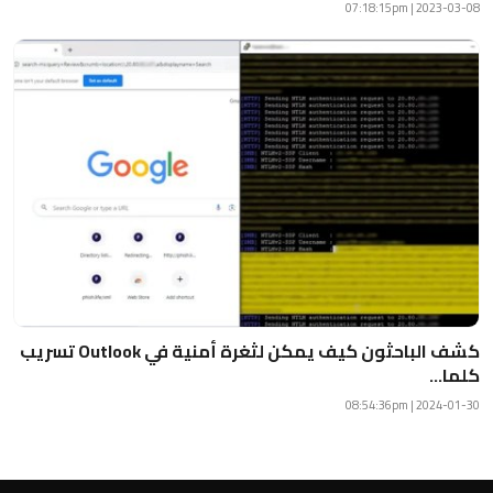
2023-03-08 | 07:18:15pm
كشف الباحثون كيف يمكن لثغرة أمنية في Outlook تسريب
كلما...
2024-01-30 | 08:54:36pm