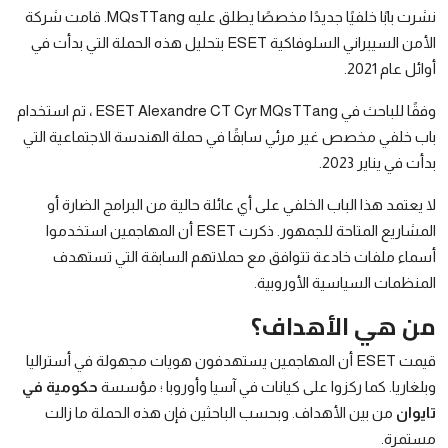
نشرت بابًا خلفيًا جديدًا مخصصًا يطلق عليه MQsTTang. قامت شركة
الأمن السيبراني السلوفاكية ESET بتحليل هذه الحملة التي بدأت في
أوائل عام 2021.
وفقًا للباحث في ESET Alexandre CT Cyr MQsTTang ، تم استخدام
باب خلفي مخصص غير مرئي سابقًا في حملة الهندسة الاجتماعية التي
بدأت في يناير 2023.
لا يعتمد هذا الباب الخلفي على أي عائلة حالية من البرامج الضارة أو
المشاريع المتاحة للجمهور. ذكرت ESET أن المهاجمين استخدموا
أسماء ملفات خادعة تتوافق مع حملاتهم السابقة التي تستهدف
المنظمات السياسية الأوروبية.
من هي الأهداف؟
قيمت ESET أن المهاجمين يستهدفون هويات مجهولة في أستراليا
وبلغاريا. كما ركزوا على كيانات في آسيا وأوروبا ؛ مؤسسة
حكومية في
تايوان
من بين الأهداف. وبحسب الباحثين فإن هذه الحملة ما زالت
مستمرة.