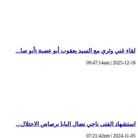
لقاء غني وثري مع السيد يعقوب أبو عصبة (أبو صا...
2025-12-18 | 09:47:14am
استشهاد الفتى ناجي نضال البابا برصاص الاحتلال...
2024-11-05 | 07:21:42pm