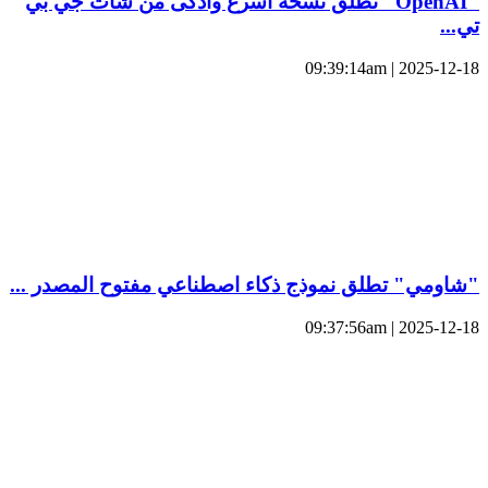
"OpenAI" تطلق نسخة أسرع وأذكى من شات جي بي
تي...
2025-12-18 | 09:39:14am
"شاومي" تطلق نموذج ذكاء اصطناعي مفتوح المصدر ...
2025-12-18 | 09:37:56am