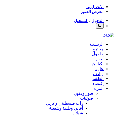
الاتصال بنا
معرض الصور
الدخول
/
التسجيل
الرئيسية
مجتمع
حلحول
أخبار
تكنلوجيا
علوم
رياضة
الطقس
إقتصاد
المزيد
صور وفنون
صوتيات
راب فلسطيني وعربي
أغاني وطنية وشعبية
شيلات