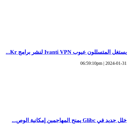
يستغل المتسللون عيوب Ivanti VPN لنشر برامج Kr...
2024-01-31 | 06:59:10pm
خلل جديد في Glibc يمنح المهاجمين إمكانية الوص...