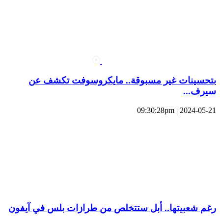
بتحسينات غير مسبوقة.. مايكروسوفت تكشف عن
سيرف...
2024-05-21 | 09:30:28pm
رغم شعبيتها.. أبل ستتخلص من طرازات بلس في آيفون