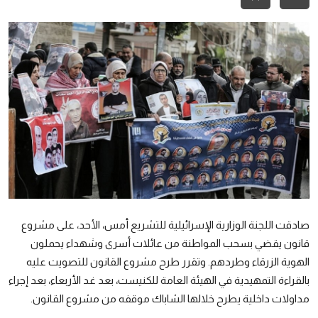
رياضة
الطقس
إقتصاد
صور وفنون
معرض الصور
صوتيات
التوجيهي
صادقت اللجنة الوزارية الإسرائيلية للتشريع أمس، الأحد، على مشروع
قانون يقضي بسحب المواطنة من عائلات أسرى وشهداء يحملون
الهوية الزرقاء وطردهم. وتقرر طرح مشروع القانون للتصويت عليه
بالقراءة التمهيدية في الهيئة العامة للكنيست، بعد غد الأربعاء، بعد إجراء
مداولات داخلية يطرح خلالها الشاباك موقفه من مشروع القانون.