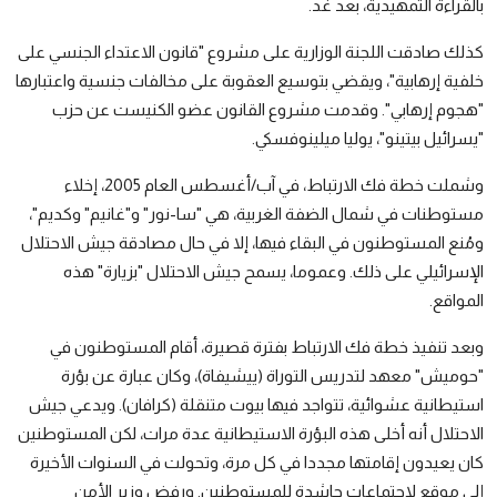
بالقراءة التمهيدية، بعد غد.
كذلك صادقت اللجنة الوزارية على مشروع "قانون الاعتداء الجنسي على
خلفية إرهابية"، ويقضي بتوسيع العقوبة على مخالفات جنسية واعتبارها
"هجوم إرهابي". وقدمت مشروع القانون عضو الكنيست عن حزب
"يسرائيل بيتينو"، يوليا ميلينوفسكي.
وشملت خطة فك الارتباط، في آب/أغسطس العام 2005، إخلاء
مستوطنات في شمال الضفة الغربية، هي "سا-نور" و"غانيم" وكديم"،
ومُنع المستوطنون في البقاء فيها، إلا في حال مصادقة جيش الاحتلال
الإسرائيلي على ذلك. وعموما، يسمح جيش الاحتلال "بزيارة" هذه
المواقع.
وبعد تنفيذ خطة فك الارتباط بفترة قصيرة، أقام المستوطنون في
"حوميش" معهد لتدريس التوراة (ييشيفاة)، وكان عبارة عن بؤرة
استيطانية عشوائية، تتواجد فيها بيوت متنقلة (كرافان). ويدعي جيش
الاحتلال أنه أخلى هذه البؤرة الاستيطانية عدة مرات، لكن المستوطنين
كان يعيدون إقامتها مجددا في كل مرة، وتحولت في السنوات الأخيرة
إلى موقع لاجتماعات حاشدة للمستوطنين. ورفض وزير الأمن