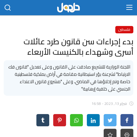
الدخول
التسجيل
فلسطين
بدء إجراءات سن قانون طرد عائلات
الرئيسية
أسرى وشهداء بالكنيست الأربعاء
الاتصال بنا
اللجنة الوزارية للتشريع صادقت على القانون وعلى تعديل "قانون فك
مجتمع
الارتباط" لشرعنة بؤر استيطانية مقامة في أراض بملكية فلسطينية
خاصة وتم إخلاؤها في الماضي، وعلى "مشروع قانون الاعتداء
حلحول
الجنسي على خلفية إرهابية"
أخبار
فبراير 13, 2023 - 16:58
تكنلوجيا
علوم