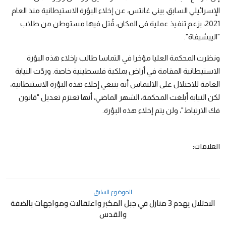
الإسرائيلي السابق، بيني غانتس، عن إخلاء البؤرة الاستيطانية منذ العام
2021، بزعم تنفيذ عملية في المكان، قُتل فيها مستوطن من طلاب
"الييشيفاة".
ونظرت المحكمة العليا مؤخرا في التماسا طالب بإخلاء هذه البؤرة
الاستيطانية المقامة في أراض بملكية فلسطينية خاصة. وردّت النيابة
العامة للاحتلال على الالتماس أنه ينبغي إخلاء هذه البؤرة الاستيطانية،
لكن النيابة أبلغت المحكمة، الشهر الماضي، أنها تعتزم تعديل "قانون
فك الارتباط"، ولن يتم إخلاء هذه البؤرة.
العلامات:
الموضوع السابق
الاحتلال يهدم 3 منازل في جبل المكبر واعتقالات ومواجهات بالضفة
والقدس