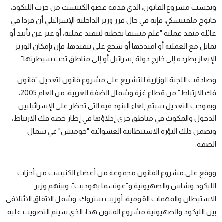
وبحسب مشروع القانون، الذي قدمه عضو الكنيست من حزب الليكود،
حانوخ ملفيتسكي، فإنه في حال قرر وزير الداخلية الإسرائيلي أن فردا في
عائلة منفذ عملية "علم مسبقا بخطته لتنفيذ عملية، أو عبر عن تأييد أو
تماثل مع العملية أو امتدحها أو شجع على تنفيذها، فإن بإمكان الوزير
الإيعاز بطرده إلى خارج دولة إسرائيل أو إلى مناطق تحت سيطرتها".
وصادقت اللجنة الوزارية للتشريع على مشروع قانون لتعديل "قانون
فك الارتباط" من قطاع غزة وشمال الضفة الغربية، من العام 2005،
وبموجب التعديل سيتم إلغاء البنود فيه التي تحظر على الإسرائيليين
الدخول والمكوث في مناطق جرى إخلاؤها في إطار خطة فك الارتباط،
وبضمن ذلك البؤرة الاستيطانية العشوائية "حوميش" في شمال
الضفة.
ووقع على مشروع القانون مجموعة من أعضاء الكنيست من أحزاب
الليكود وشاس والصهيونية و"عوتسما يهوديت"، وبينهم وزير
الاستيطان والمهمات القومية، أوريت ستروك. وشمل الاتفاق الائتلافي
بين الليكود والصهيونية مشروع القانون هذا، الذي سيتم التصويت عليه