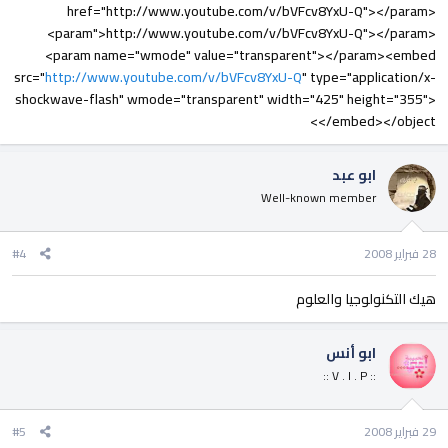
href="http://www.youtube.com/v/bVFcv8YxU-Q"></param>
<param">http://www.youtube.com/v/bVFcv8YxU-Q"></param>
<param name="wmode" value="transparent"></param><embed
src="
http://www.youtube.com/v/bVFcv8YxU-Q
" type="application/x-
shockwave-flash" wmode="transparent" width="425" height="355">
</embed></object>
ابو عبد
Well-known member
28 فبراير 2008
#4
هيك التكنولوجيا والعلوم
ابو أنس
:: V . I . P ::
29 فبراير 2008
#5