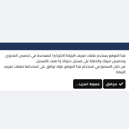
جميع الحقوق محفوظة لـ
مجتمع حلحول
© 2023
هذا الموقع يستخدم ملفات تعريف الارتباط (الكوكيز ) للمساعدة في تخصيص المحتوى
| تطوير
MOHDESIGN
وتخصيص تجربتك والحفاظ على تسجيل دخولك إذا قمت بالتسجيل.
من خلال الاستمرار في استخدام هذا الموقع، فإنك توافق على استخدامنا لملفات تعريف
منتقي الستايلات
الوضع المظلم
الارتباط.
إتصل بنا
الشروط والقوانين
سياسة الخصوصية
مساعدة
الرئيسية
فيسبوك
تويتر
youtube
Instagram
إتصل بنا
RSS
موافق
معرفة المزيد…