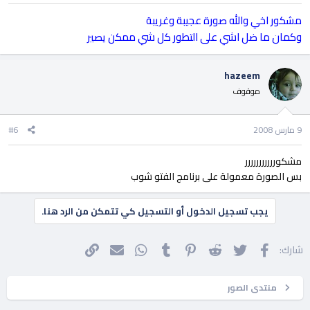
مشكور اخي والله صورة عجيبة وغريبة
وكمان ما ضل اشي على التطور كل شي ممكن يصير
hazeem
موقوف
9 مارس 2008
#6
مشكوررررررررررر
بس الصورة معمولة على برنامج الفتو شوب
يجب تسجيل الدخول أو التسجيل كي تتمكن من الرد هنا.
فيسبوك
تويتر
Reddit
Pinterest
Tumblr
WhatsApp
الرابط
البريد الإلكتروني
شارك:
منتدى الصور