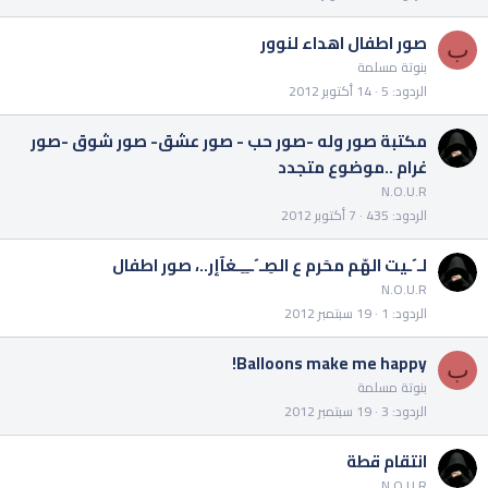
صور اطفال اهداء لنوور
ب
بنوتة مسلمة
الردود
5
14 أكتوبر 2012
مكتبة صور وله -صور حب - صور عشق- صور شوق -صور
غرام ..موضوع متجدد
N.O.U.R
الردود
435
7 أكتوبر 2012
لـ´ـيت الهّم محَرم ع الصِـ´ــِـِـغآإر..، صور اطفال
N.O.U.R
الردود
1
19 سبتمبر 2012
Balloons make me happy!
ب
بنوتة مسلمة
الردود
3
19 سبتمبر 2012
انتقام قطة
N.O.U.R