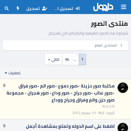
تسجيل الدخول
تسجيل
منتدى الصور
شاركونا هنا بالصور الطبيعيه والكاركاتير التي تعجبكم
المنتدى العام
1
…
96
التالي
تصفيات
مكتبة صور حزينة -صور دموع -صور الم -صور فراق
م
ث
-صور عذاب -صور جراح - صور وداع- صور هجران - مجموعة
ب
صور حزن والم وفراق وجراح ووداع
ت
N.O.U.R
الردود
843
13 سبتمبر 2012
اضغط على اسم الدوله وتمتع بمشاهدة أجمل
م