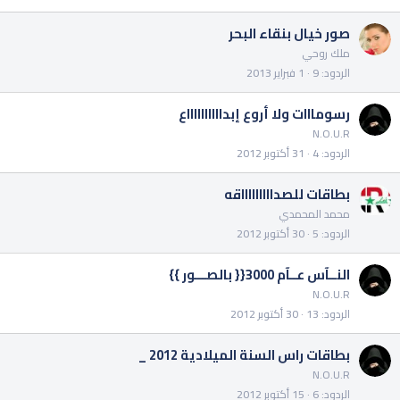
صور خيال بنقاء البحر
ملك روحي
الردود
9
1 فبراير 2013
رسومااات ولا أروع إبدااااااااااع
N.O.U.R
الردود
4
31 أكتوبر 2012
بطاقات للصداااااااااقه
محمد المحمدي
الردود
5
30 أكتوبر 2012
النــآس عــآم 3000{{ بالصـــور }}
N.O.U.R
الردود
13
30 أكتوبر 2012
بطاقات راس السنة الميلادية 2012 _
N.O.U.R
الردود
6
15 أكتوبر 2012