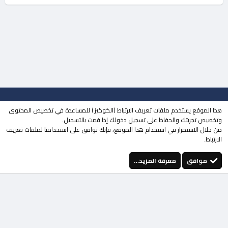
جميع الحقوق محفوظة لـ
مجتمع حلحول
© 2023
هذا الموقع يستخدم ملفات تعريف الارتباط (الكوكيز ) للمساعدة في تخصيص المحتوى
| تطوير
MOHDESIGN
وتخصيص تجربتك والحفاظ على تسجيل دخولك إذا قمت بالتسجيل.
من خلال الاستمرار في استخدام هذا الموقع، فإنك توافق على استخدامنا لملفات تعريف
منتقي الستايلات
الوضع المظلم
الارتباط.
إتصل بنا
الشروط والقوانين
سياسة الخصوصية
مساعدة
الرئيسية
فيسبوك
تويتر
youtube
Instagram
إتصل بنا
RSS
موافق
معرفة المزيد…