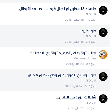
خنساء فلسطين ام نضال فرحات .. صانعة الأبطال
N.O.U.R
الردود
1
18 مارس 2013
صور طيور ...!
N.O.U.R
الردود
2
15 مارس 2013
اطلب توقيعك , تصميم تواقيع للاعضاء !!
Mohamed Amine
الردود
0
23 فبراير 2013
صور تواقيع للفراق صور وداع>>صور هجران
N.O.U.R
الردود
27
14 فبراير 2013
شلالات الورد في اليابان...
N.O.U.R
الردود
5
1 فبراير 2013