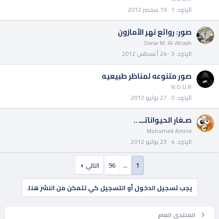
الردود
1
19 سبتمبر 2012
صور: روائع نهر الأمازون
Derar M. Al-Atrash
الردود
3
24 أغسطس 2012
صور متنوعه لمناظر طبيعيه
N.O.U.R
الردود
0
27 يوليو 2012
صـغار الحيواناتـــ ..
Mohamed Amine
الردود
4
23 يوليو 2012
1
…
96
التالي
يجب تسجيل الدخول أو التسجيل كي تتمكن من النشر هنا.
المنتدى العام