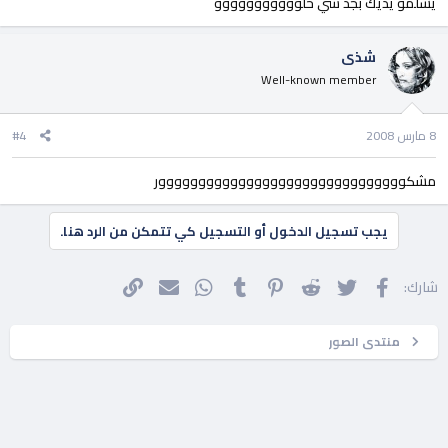
يسلمو يديك بجد شي حلووووووووووو
شذى
Well-known member
8 مارس 2008
#4
مشكووووووووووووووووووووووووووووووور
يجب تسجيل الدخول أو التسجيل كي تتمكن من الرد هنا.
فيسبوك
تويتر
Reddit
Pinterest
Tumblr
WhatsApp
الرابط
البريد الإلكتروني
شارك:
منتدى الصور