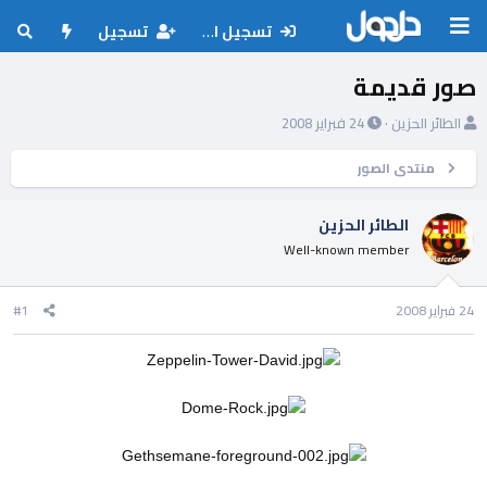
تسجيل الدخول
تسجيل
صور قديمة
ب
ت
الطائر الحزين
24 فبراير 2008
ا
ا
د
ر
منتدى الصور
ئ
ي
ا
خ
الطائر الحزين
ل
ا
Well-known member
م
ل
و
ب
ض
د
24 فبراير 2008
#1
و
ء
ع