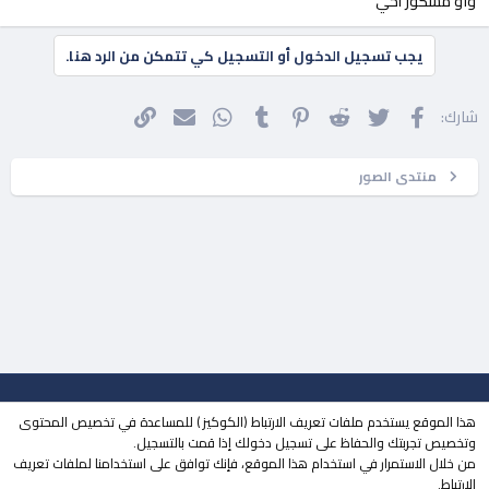
واو مشكور أخي
يجب تسجيل الدخول أو التسجيل كي تتمكن من الرد هنا.
فيسبوك
تويتر
Reddit
Pinterest
Tumblr
WhatsApp
الرابط
البريد الإلكتروني
شارك:
منتدى الصور
جميع الحقوق محفوظة لـ
مجتمع حلحول
© 2023
هذا الموقع يستخدم ملفات تعريف الارتباط (الكوكيز ) للمساعدة في تخصيص المحتوى
| تطوير
MOHDESIGN
وتخصيص تجربتك والحفاظ على تسجيل دخولك إذا قمت بالتسجيل.
من خلال الاستمرار في استخدام هذا الموقع، فإنك توافق على استخدامنا لملفات تعريف
منتقي الستايلات
الوضع المظلم
الارتباط.