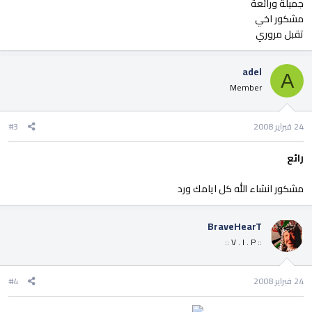
جميلة ورائعة
مشكور اخي
تقبل مروري
adel
A
Member
24 فبراير 2008
#3
رائع
مشكور انشاء الله كل ايامك ورد
BraveHearT
:: V . I . P ::
24 فبراير 2008
#4