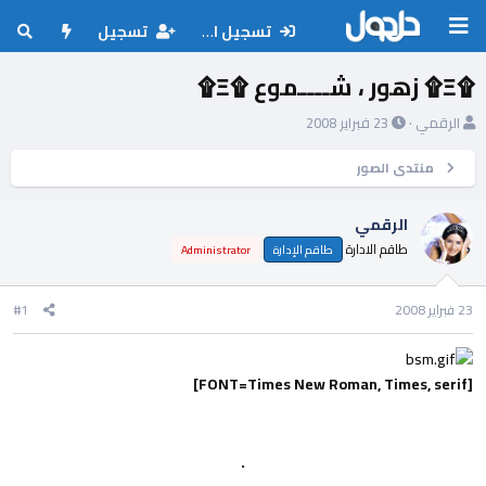
تسجيل الدخول
تسجيل
۩Ξ۩ زهور ، شــــموع ۩Ξ۩
ب
ت
الرقمي
23 فبراير 2008
ا
ا
د
ر
منتدى الصور
ئ
ي
ا
خ
الرقمي
ل
ا
طاقم الادارة
م
ل
طاقم الإدارة
Administrator
و
ب
ض
د
23 فبراير 2008
#1
و
ء
ع
[FONT=Times New Roman, Times, serif]
.