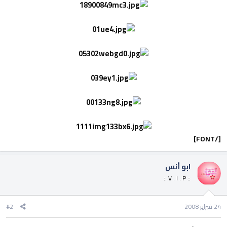
[/FONT]
ابو أنس
:: V . I . P ::
24 فبراير 2008
#2