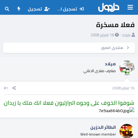
تسجيل الدخول
تسجيل
فعلا مسخرة
ب
ت
ميلاد
16 فبراير 2008
ا
ا
د
ر
منتدى الصور
ئ
ي
ا
خ
ميلاد
ل
ا
مشرف منتدى الاغاني
م
ل
و
ب
ض
د
16 فبراير 2008
#1
و
ء
ع
شوفوا الخوف على وجوه البرازليون فعلا انك ملك يا زيدان
الطائر الحزين
Well-known member