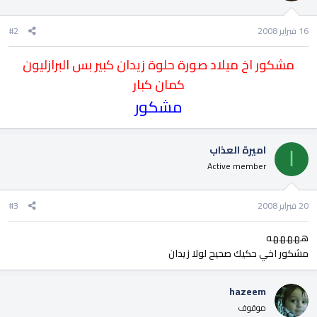
16 فبراير 2008
#2
مشكور اخ ميلاد صورة حلوة زيدان كبير بس البرازليون
كمان كبار
مشكور
اميرة العذاب
ا
Active member
20 فبراير 2008
#3
هههههه
مشكور اخي حكيك صحيح لولا زيدان
hazeem
موقوف