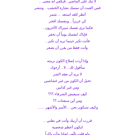
لا تبك على الماضي ..قيكفي أنه مضى ...
فمن العبث أن نمسك نشارة الخشب .. وننشر
أنظر للغد استعد .....شمر
كن عزيزاً ...وبنفسك افخر
فكما ترى نفسك سيراك الآخرون ..
فإياك لنفسك يوماً أن تحقر
فأنت تكبر حينما تريد أن تكبر ..
.وأنت فقط من يقرر أن يصغر
وإذا أردت إصلاح الكون برمته
سأقول لك ...لا... أرجوك
لا نريد أن نفقد الشر
تخيل أن الكون من غير غشاشين
ومن غير كذابين
كيف سيعيش الشرفاء ؟؟؟
ومن أين سنقتات ؟؟
وكيف سنكون نحن ....الأميز والأشهر ........
قررت أن أربيك وأنت في بطني ...
لتكون أعظم شخصية
ولو قلت ياأمي لماذا بدأت باكراً