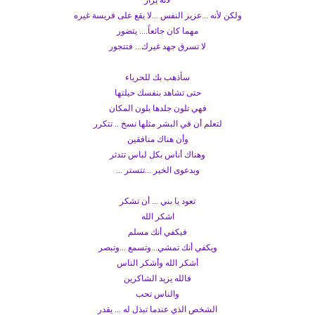
لأنه يزأر
ولكن لأنه ...عزيز النفس ...لا يقع على فريسة غيره
مهما كان جائعاً.... يتضور
لا تسرق جهد غيرك... فتتجور
سأذهب بك للحرباء
حتى تشاهد بنفسك حيلتها
فهي تلون جلدها بلون المكان
لتعلم أن في البشر مثلها نسخ .. تتكرر
وأن هناك منافقين
وهناك أناس بكل لباس تتدثر
وبدعوى الخير ...تتستر ...
تعود يا بني ... أن تشكر
اشكر الله
فيكفي أنك مسلم
ويكفي أنك تمشي...وتسمع ...وتبصر
أشكر الله وأشكر الناس
فالله يزيد الشاكرين
والناس تحب
الشخص الذي عندما تبذل له ... يقدر