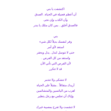
اكتشفت يا بني
أن أعظم فضيلة في الحياة.. الصدق
وأن الكذب وإن نجى
فالصدق أخلق... بمن كان مثلك يا بندر
بني
وفر لنفسك بديلاً لكل شيء
استعد لأي أمر
حتى لا تتوسل لنذل ..يذل ويحقر
واستفد من كل الفرص ..
لأن الفرص التي تأتي الآن
قد لا تتكرر
لا تتشكى ولا تتذمر
أريدك متفائلاً ...مقبلاً على الحياة
اهرب من اليائسين والمتشائمين
وإياك أن تجلس مع رجل يتطير
لا تتشمت ولا تفرح بمصيبة غيرك