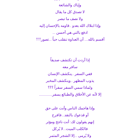
وإياك والشائعة
لا تصدق كل ما يقال
ولا نصف ما تبصر
وإذا ابتلاك الله بعدو ..قاومه بالإحسان إليه
ادفع بالتي هي أحسن ...
أقسم بالله.... أن العداوة تنقلب حباً ...تصور!!!!
إذا أردت أن تكتشف صديقاً
سافر معه
ففي السفر ..ينكشف الإنسان
يذوب المظهر ..وينكشف المخبر
ولماذا سمي السفر سفراً ؟؟؟
إلا لأنه عن الأخلاق والطبائع يسفر..............
وإذا هاجمك الناس وأنت على حق
أو قذعوك بالنقد...فافرح
إنهم يقولون لك: أنت ناجح ومؤثر
فالكلب الميت...لا يُركل
ولا يُرمى ...إلا الشجر المثمر