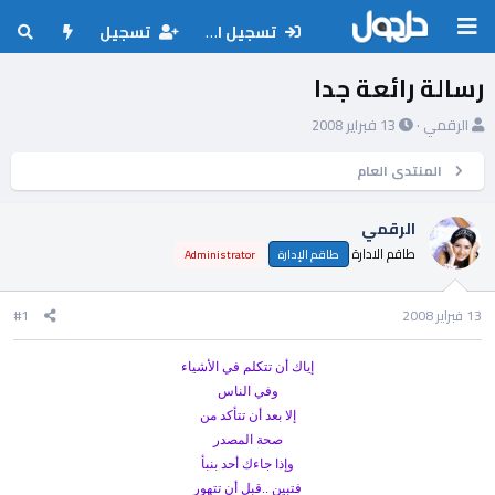
تسجيل الدخول
تسجيل
رسالة رائعة جدا
ب
ت
الرقمي
13 فبراير 2008
ا
ا
د
ر
المنتدى العام
ئ
ي
ا
خ
الرقمي
ل
ا
طاقم الادارة
م
ل
طاقم الإدارة
Administrator
و
ب
ض
د
13 فبراير 2008
#1
و
ء
ع
إياك أن تتكلم في الأشياء
وفي الناس
إلا بعد أن تتأكد من
صحة المصدر
وإذا جاءك أحد بنبأ
فتبين ..قبل أن تتهور