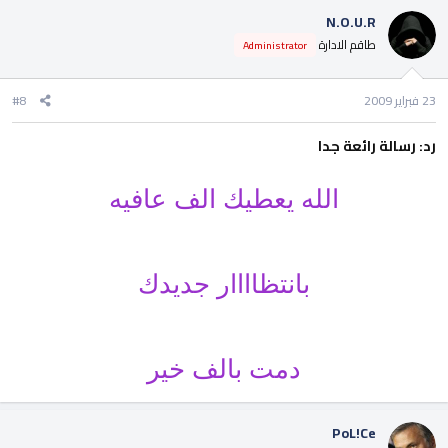
N.O.U.R
طاقم الادارة
Administrator
23 فبراير 2009
#8
رد: رسالة رائعة جدا
الله يعطيك الف عافيه
بانتظاااار جديدك
دمت بالف خير
PoL!Ce