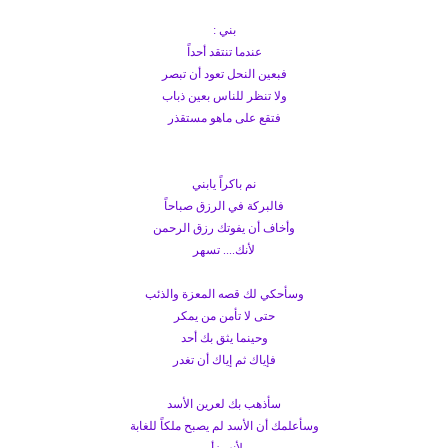
بني :
عندما تنتقد أحداً
فبعين النحل تعود أن تبصر
ولا تنظر للناس بعين ذباب
فتقع على ماهو مستقذر
نم باكراً يابني
فالبركة في الرزق صباحاً
وأخاف أن يفوتك رزق الرحمن
لأنك.... تسهر
وسأحكي لك قصه المعزة والذئب
حتى لا تأمن من يمكر
وحينما يثق بك أحد
فإياك ثم إياك أن تغدر
سأذهب بك لعرين الأسد
وسأعلمك أن الأسد لم يصبح ملكاً للغابة