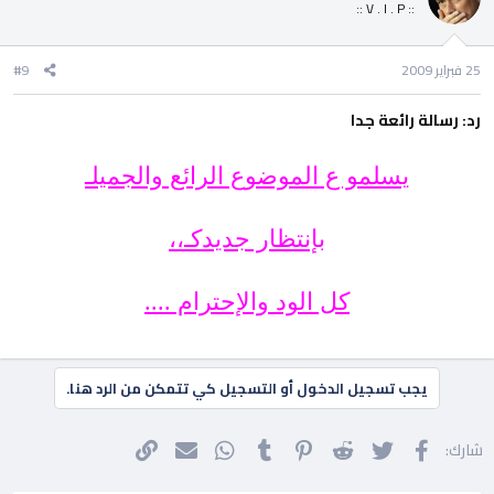
:: V . I . P ::
25 فبراير 2009
#9
رد: رسالة رائعة جدا
يسلمو ع الموضوع الرائع والجميلـ
بإنتظار جديدكـ،،
كل الود والإحترام ....
يجب تسجيل الدخول أو التسجيل كي تتمكن من الرد هنا.
فيسبوك
تويتر
Reddit
Pinterest
Tumblr
WhatsApp
الرابط
البريد الإلكتروني
شارك: