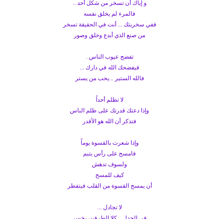
و إياك أن تسخر من شكل أحد ..
فالمرء لم يخلق نفسه
ففي سخريتك ... أنت في الحقيقة تسخر
من صنع الذي أبدع وخلق وصور
تفضح عيوب الناس .
فيفضحك الله في دارك ...
فالله الستير ...يحب من يستر
لا تظلم أحداً
وإذا دعتك قدرتك على ظلم الناس
فتذكر أن الله هو الأقدر
وإذا شعرت بالقسوة يوماً
فامسح على رأس يتيم
ولسوف تدهش
كيف للمسح
أن يمسح القسوة من القلب فيتفطر
لا تجادل ...
في الجدل ...كلا الطرفين يخسر