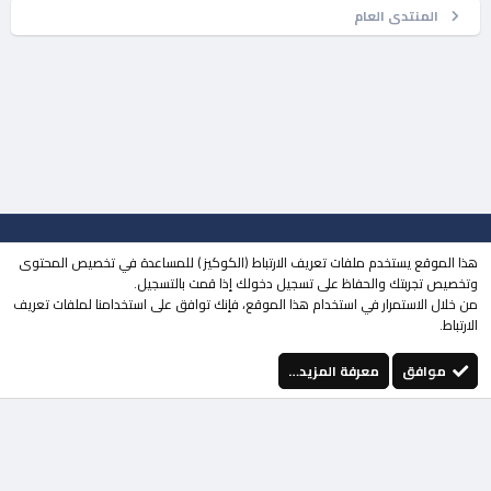
المنتدى العام
جميع الحقوق محفوظة لـ
مجتمع حلحول
© 2023
هذا الموقع يستخدم ملفات تعريف الارتباط (الكوكيز ) للمساعدة في تخصيص المحتوى
| تطوير
MOHDESIGN
وتخصيص تجربتك والحفاظ على تسجيل دخولك إذا قمت بالتسجيل.
من خلال الاستمرار في استخدام هذا الموقع، فإنك توافق على استخدامنا لملفات تعريف
منتقي الستايلات
الوضع المظلم
الارتباط.
إتصل بنا
الشروط والقوانين
سياسة الخصوصية
مساعدة
الرئيسية
فيسبوك
تويتر
youtube
Instagram
إتصل بنا
RSS
موافق
معرفة المزيد…