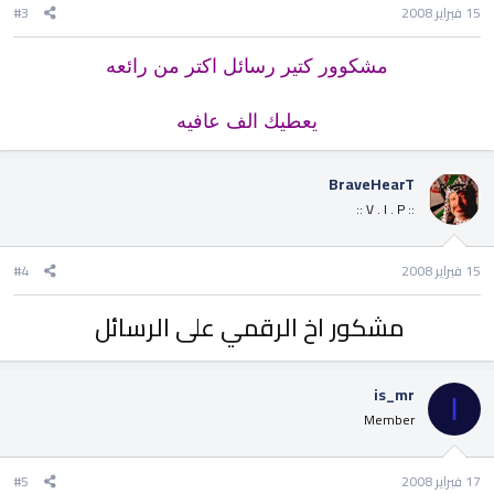
15 فبراير 2008
#3
مشكوور كتير رسائل اكتر من رائعه
يعطيك الف عافيه
BraveHearT
:: V . I . P ::
15 فبراير 2008
#4
مشكور اخ الرقمي على الرسائل
is_mr
I
Member
17 فبراير 2008
#5