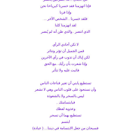
فإذا انهزمنا فقد خسرنا كبرياءنا نحن
وإذا فزنا
فلقد خسرنا .. الشخص الآخر ...
لقد انهزمنا كلنا
الذي انتصر ..والذي ظن أنه لم يُنصر
لا تكن أحادي الرأي
فمن الجميل أن تؤثر وتتاثر
لكن إياك أن تذوب في رأي الآخرين
وإذا شعرت بأن رأيك ..مع الحق
فاثبت عليه ولا تتأثر
تستطيع يابني أن تغير قناعات الناس
وأن تستحوذ على قلوب الناس وهي لا تشعر
ليس بالسحر ولا بالشعوذة
فبابتسامتك ..
وعذوبة لفظك
تستطيع بهما أن تسحر
ابتسم
فسبحان من جعل الابتسامة في ديننا.... ( عبادة)