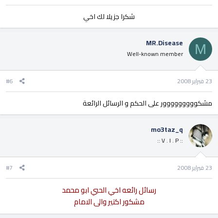
شكرا جزيلا لك اخي​
MR.Disease
M
Well-known member
23 فبراير 2008
#6
مشكووووووووور على الحكم و الرسائل الرائعة
mo3taz_q
:: V . I . P ::
23 فبراير 2008
#7
رسائل رائعه اخي الحبي ابو محمد
مشكور اكتير والى الامام