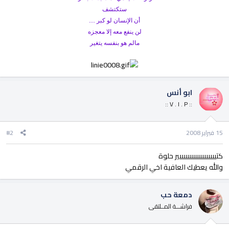
ستكتشف
أن الإنسان لو كبر ....
لن ينفع معه إلا معجزه
مالم هو بنفسه يتغير
ابو أنس
:: V . I . P ::
15 فبراير 2008
#2
كتييييييييييييييييييير حلوة
والله يعطيك العافية اخي الرقمي
دمعة حب
فراشـــة المــلتقى