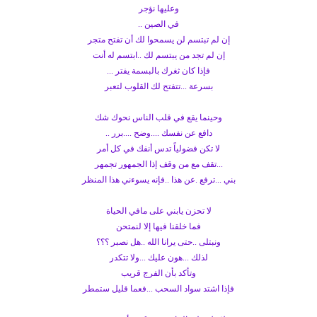
وعليها نؤجر
في الصين ..
إن لم تبتسم لن يسمحوا لك أن تفتح متجر
إن لم تجد من يبتسم لك ..ابتسم له أنت
فإذا كان ثغرك بالبسمة يفتر ...
بسرعة ...تتفتح لك القلوب لتعبر
وحينما يقع في قلب الناس نحوك شك
دافع عن نفسك ....وضح ....برر ..
لا تكن فضولياً تدس أنفك في كل أمر
...تقف مع من وقف إذا الجمهور تجمهر
بني ...ترفع .عن هذا ..فإنه يسوءني هذا المنظر
لا تحزن يابني على مافي الحياة
فما خلقنا فيها إلا لنمتحن
ونبتلى ..حتى يرانا الله ..هل نصبر ؟؟؟
لذلك ...هون عليك ...ولا تتكدر
وتأكد بأن الفرج قريب
فإذا اشتد سواد السحب ...فعما قليل ستمطر