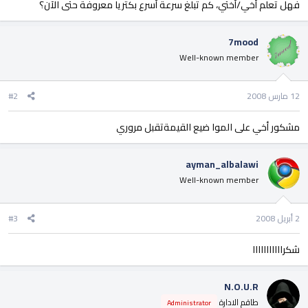
فهل تعلم أخي/أختي، كم تبلغ سرعة أسرع بكتريا معروفة حتى الآن؟
7mood
Well-known member
12 مارس 2008
#2
مشكور أخي على الموا ضيع القيمةتقبل مروري
ayman_albalawi
Well-known member
2 أبريل 2008
#3
شكرااااااااااا
N.O.U.R
طاقم الادارة
Administrator