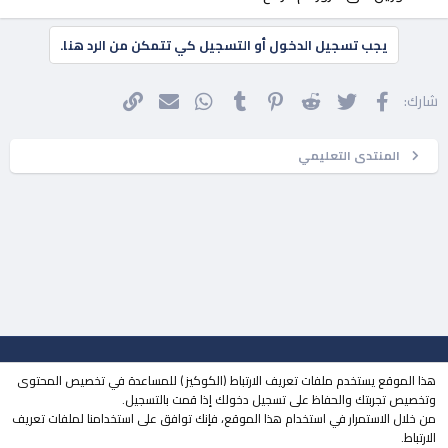
يجب تسجيل الدخول أو التسجيل كي تتمكن من الرد هنا.
فيسبوك
تويتر
Reddit
Pinterest
Tumblr
WhatsApp
الرابط
البريد الإلكتروني
شارك:
المنتدى التعليمي
جميع الحقوق محفوظة لـ
مجتمع حلحول
© 2023
هذا الموقع يستخدم ملفات تعريف الارتباط (الكوكيز ) للمساعدة في تخصيص المحتوى
| تطوير
MOHDESIGN
وتخصيص تجربتك والحفاظ على تسجيل دخولك إذا قمت بالتسجيل.
من خلال الاستمرار في استخدام هذا الموقع، فإنك توافق على استخدامنا لملفات تعريف
منتقي الستايلات
الوضع المظلم
الارتباط.