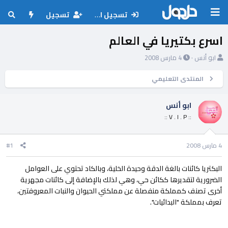
تسجيل الدخول
تسجيل
اسرع بكتيريا في العالم
ب
ت
ابو أنس
4 مارس 2008
ا
ا
د
ر
المنتدى التعليمي
ئ
ي
ا
خ
ابو أنس
ل
ا
:: V . I . P ::
م
ل
و
ب
ض
د
4 مارس 2008
#1
و
ء
ع
البكتريا كائنات بالغة الدقة وحيدة الخلية، وبالكاد تحتوي على العوامل
الضرورية لتقديرها ككائن حي، وهي لذلك بالإضافة إلى كائنات مجهرية
أخرى تصنف كمملكة منفصلة عن مملكتي الحيوان والنبات المعروفتين،
تعرف بمملكة "البدائيات".