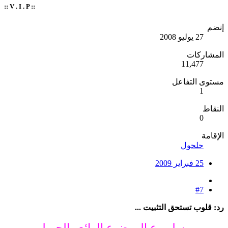
:: V . I . P ::
إنضم
27 يوليو 2008
المشاركات
11,477
مستوى التفاعل
1
النقاط
0
الإقامة
حلحول
25 فبراير 2009
#7
رد: قلوب تستحق التثبيت ...
يسلمو ع الموضوع الرائع والجميلـ