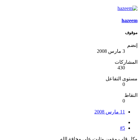
hazeem
موقوف
إنضم
3 مارس 2008
المشاركات
430
مستوى التفاعل
0
النقاط
0
11 مارس 2008
#5
وكل قلب مؤمن وثابت على مخافة الله