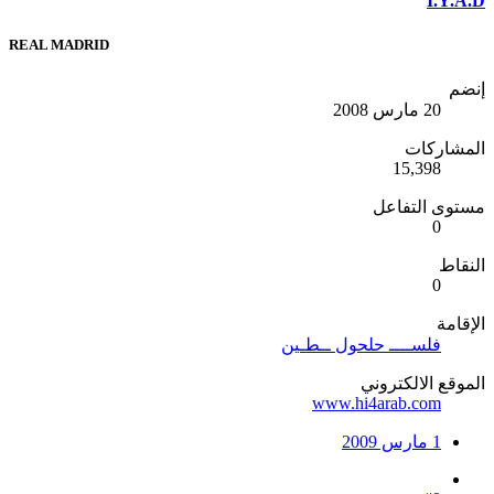
I.Y.A.D
REAL MADRID
إنضم
20 مارس 2008
المشاركات
15,398
مستوى التفاعل
0
النقاط
0
الإقامة
فلســــ حلحول ــطـين
الموقع الالكتروني
www.hi4arab.com
1 مارس 2009