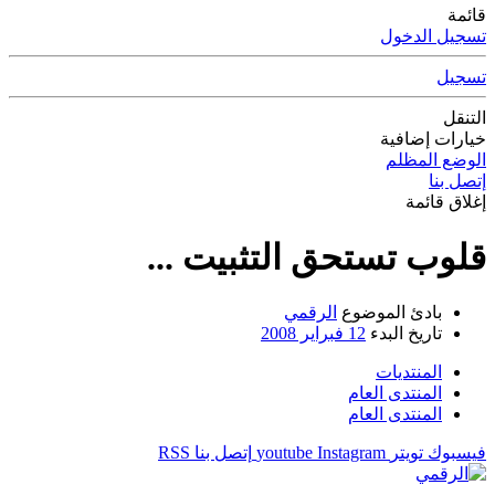
قائمة
تسجيل الدخول
تسجيل
التنقل
خيارات إضافية
الوضع المظلم
إتصل بنا
إغلاق قائمة
قلوب تستحق التثبيت ...
بادئ الموضوع
الرقمي
تاريخ البدء
12 فبراير 2008
المنتديات
المنتدى العام
المنتدى العام
فيسبوك
تويتر
Instagram
youtube
إتصل بنا
RSS