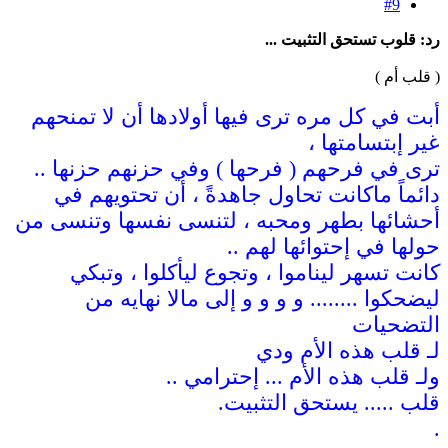
#9
رد: قلوب تستحق التثبيت ...
( قلب أم )
أبت في كل مره ترى فيها أولادها أن لا تمنحهم
غير إبتسامتها ،
ترى في فرحهم ( فرحها ) وفي حزنهم حزنها ..
دائماً ماكانت تحاول جاهدةً ، أن تحتويهم في
أحشائها بطهر ومحبه ، لتنسى نفسها وتنسى من
حولها في إحتوائها لهم ..
كانت تسهر ليناموا ، وتجوع ليأكلوا ، وتبكي
ليضحكوا ........ و و و و إلى مالا نهايه من
التضحيات
لـ قلب هذه الأم ودي
ولـ قلب هذه الأم ... إحترامي ..
قلب ..... يستحق التثبيت.
.