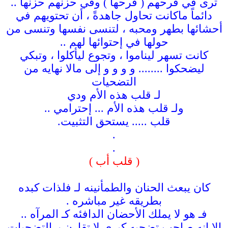
ترى في فرحهم ( فرحها ) وفي حزنهم حزنها ..
دائماً ماكانت تحاول جاهدةً ، أن تحتويهم في
أحشائها بطهر ومحبه ، لتنسى نفسها وتنسى من
حولها في إحتوائها لهم ..
كانت تسهر ليناموا ، وتجوع ليأكلوا ، وتبكي
ليضحكوا ........ و و و و إلى مالا نهايه من
التضحيات
لـ قلب هذه الأم ودي
ولـ قلب هذه الأم ... إحترامي ..
قلب ..... يستحق التثبيت.
.
.
( قلب أب )
كان يبعث الحنان والطمأنينه لـ فلذات كبده
بطريقه غير مباشره .
فـ هو لا يملك الأحضان الدافئه كـ المرآه ..
إلا إنه صاحب تضحيه كبرى لا تقارن بـ التضحيات