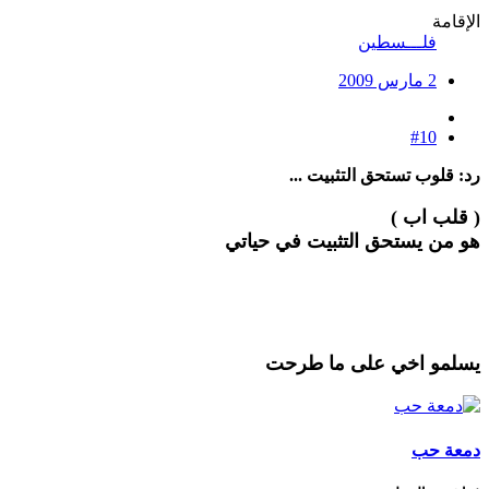
الإقامة
فلـــسطين
2 مارس 2009
#10
رد: قلوب تستحق التثبيت ...
( قلب اب )
هو من يستحق التثبيت في حياتي
يسلمو اخي على ما طرحت
دمعة حب