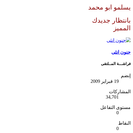
يسلمو ابو محمد
بانتظار جديدك
المميز
جنون انثى
فراشـــة المــلتقى
إنضم
19 فبراير 2009
المشاركات
34,701
مستوى التفاعل
0
النقاط
0