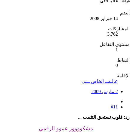
فراشـــة المــلتقى
إنضم
14 فبراير 2008
المشاركات
3,762
مستوى التفاعل
1
النقاط
0
الإقامة
عالـمــ الخاص ـــي
2 مارس 2009
#11
رد: قلوب تستحق التثبيت ...
مشكوووور عموو الرقمي