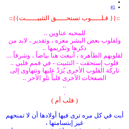
#1
::{{ قـلــــــوب تستحــــــق التثبيـــــــت}}::
للمحبه عناوين ..
ولقلوب بعض البشر معزه ، وتقدير ، لابد من
ذكرها وتكريمها ..
لقلوبهم الطآهره ، أنبعث هنا بياضاً ، وشرفاً ...
قلوب إستحقت - التثبيت - في قمم قلبي ..
تاركة القلوب الأخرى يُرَدْ عليها وتتهاوى إلى
الصفحات الأخرى قلباً تلو الأخر ..
..
.
( قلب أم )
أبت في كل مره ترى فيها أولادها أن لا تمنحهم
غير إبتسامتها ،