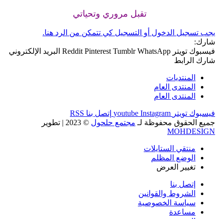
تقبل مروري وتحياتي
يجب تسجيل الدخول أو التسجيل كي تتمكن من الرد هنا.
شارك:
فيسبوك
تويتر
WhatsApp
Tumblr
Pinterest
Reddit
البريد الإلكتروني
شارك
الرابط
المنتديات
المنتدى العام
المنتدى العام
فيسبوك
تويتر
Instagram
youtube
إتصل بنا
RSS
جميع الحقوق محفوظة لـ
مجتمع حلحول
© 2023
| تطوير
MOHDESIGN
منتقي الستايلات
الوضع المظلم
تغيير العرض
إتصل بنا
الشروط والقوانين
سياسة الخصوصية
مساعدة