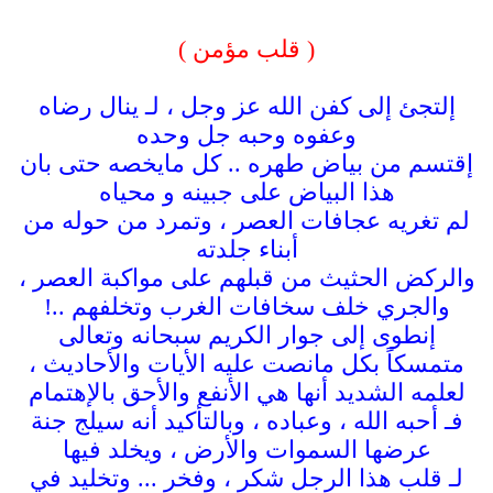
( قلب مؤمن )
إلتجئ إلى كفن الله عز وجل ، لـ ينال رضاه
وعفوه وحبه جل وحده
إقتسم من بياض طهره .. كل مايخصه حتى بان
هذا البياض على جبينه و محياه
لم تغريه عجافات العصر ، وتمرد من حوله من
أبناء جلدته
والركض الحثيث من قبلهم على مواكبة العصر ،
والجري خلف سخافات الغرب وتخلفهم ..!
إنطوى إلى جوار الكريم سبحانه وتعالى
متمسكاً بكل مانصت عليه الأيات والأحاديث ،
لعلمه الشديد أنها هي الأنفع والأحق بالإهتمام
فـ أحبه الله ، وعباده ، وبالتأكيد أنه سيلج جنة
عرضها السموات والأرض ، ويخلد فيها
لـ قلب هذا الرجل شكر ، وفخر ... وتخليد في