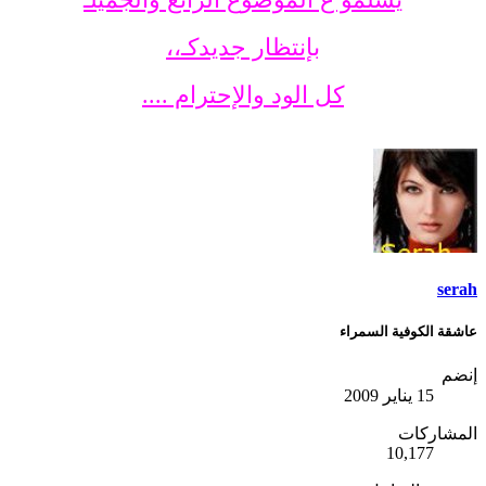
بإنتظار جديدكـ،،
كل الود والإحترام ....
serah
عاشقة الكوفية السمراء
إنضم
15 يناير 2009
المشاركات
10,177