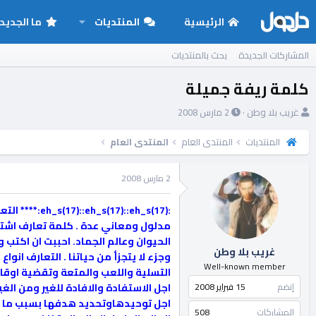
الرئيسية
المنتديات
ما الجديد
المشاركات الجديدة
بحث بالمنتديات
كلمة ريفة جميلة
ب
ت
غريب بلا وطن
2 مارس 2008
ا
ا
د
ر
المنتديات
المنتدى العام
المنتدى العام
ئ
ي
ا
خ
2 مارس 2008
ل
ا
م
ل
:::eh_s(17
و
ب
ض
د
مدلول ومعاني عدة . كلمة تعارف اشتق
و
ء
الحيوان وعالم الجماد. احببت ان اكتب 
غريب بلا وطن
ع
وجزء لا يتجزأ من حياتنا . التعارف ان
Well-known member
التسلية واللعب والمتعة وتقضية اوقات
إنضم
15 فبراير 2008
اجل الاستفادة والافادة للغير ومن الغ
اجل توحيدهاوتحديد هدفها بسبب ما نت
المشاركات
508