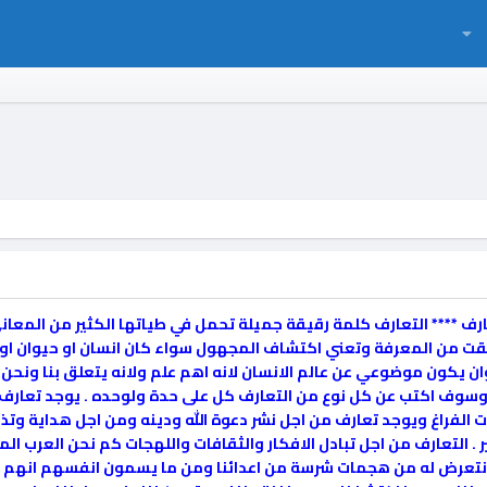
eh_s(17)::eh_s(17)):**** التعارف **** التعارف كلمة رقيقة جميلة تحمل في طياتها ا
ت من المعرفة وتعني اكتشاف المجهول سواء كان انسان او حيوان اوجما
وان يكون موضوعي عن عالم الانسان لانه اهم علم ولانه يتعلق بنا ونحن
واع وسوف اكتب عن كل نوع من التعارف كل على حدة ولوحده . يوجد تعارف 
 الفراغ ويوجد تعارف من اجل نشر دعوة الله ودينه ومن اجل هداية وتذك
ير . التعارف من اجل تبادل الافكار والثقافات واللهجات كم نحن العر
عرض له من هجمات شرسة من اعدائنا ومن ما يسمون انفسهم انهم اصدق