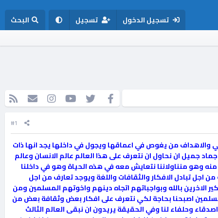
تسجيل الدخول
تسجيل
البحث
فيسبوك
تويتر
youtube
Instagram
إتصل بنا
RSS
#1
لكثير من المعاني والاهداف من يغوص في اعماقها ويجول في داخلها يجد انها ذات
د جميل ان نحاول ان نتعرف على هذا العالم عالم الانسان وعالم
 منه وهو منناولاننا نتعايش معه في هذه الحياة وهو في داخلنا
من اجل تبادل الافكار والثقافات واللغة ويوجد تعارف من اجل
ير الاخرين بالله وبواجباتهم اتجاه دينهم واخوتهم المسلمين ومن
ب المسلمين اصبحنا بحاجة لكي نتعرف على افكار بعض وثقافة بعض من
اء وحلفاء لنا وفي الحقيقة يريدون ان نبقى العالم الثالث