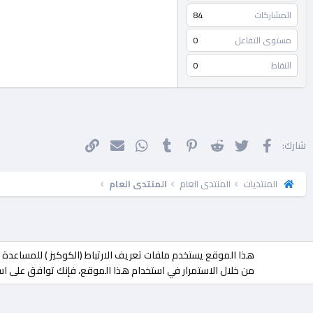
المشاركات
84
مستوى التفاعل
0
النقاط
0
فيسبوك
تويتر
Reddit
Pinterest
Tumblr
WhatsApp
الرابط
البريد الإلكتروني
شارك:
المنتديات
المنتدى العام
المنتدى العام
هذا الموقع يستخدم ملفات تعريف الارتباط (الكوكيز ) للمساعد
جميع الحقوق محفوظة لـ
مجتمع حلحول
© 2023
| تطوير
MOHDESIGN
من خلال الاستمرار في استخدام هذا الموقع، فإنك توافق على است