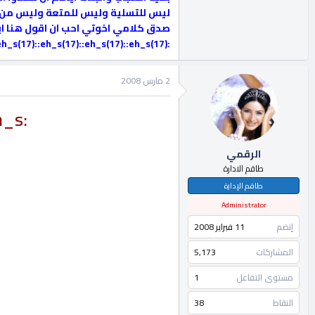
ليس للتسلية وليس للمتعة وليس من اج
صدق كلامي اخوتي احب ان اقول هنا ا
:eh_s(17)::eh_s(17)::eh_s(17)::eh_s(17):او شاب اياكم الظن السيء والشك في اخوكم ناصر والله من وراء القصد اخوكم اسد فلسطين ناصر
2 مارس 2008
:eh_s::eh_s:شكرا لك اخي الكريم على المشاركه القيمه:eh_s::eh_s:
الرقمي
طاقم الادارة
طاقم الإدارة
Administrator
إنضم
11 فبراير 2008
المشاركات
5,173
مستوى التفاعل
1
النقاط
38