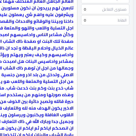
العالم الجاهل العالم المتخلف مهما 
تابعين لهم يريدون ان نكون مسلوبين ا
مستوى التفاعل
0
ويشرفون عليه واهم شي يعملون عليه و
النقاط
0
داخنا وبيننا والوقائع والاحداث والقص
اجل التسلية واللعب واللهو والمتعة ف
وكأن مشاعر الناس واحاسيسهم اصبحت رخ
صفحة تلك البنت او صفحة ذاك الشاب ال
عالم الخيال واحلام اليقظة و تجد ان ذ
واحاسيسهم وكيف يعتبر ويهتم ويؤثر ع
بمشاعر واحاسيس البنات هل اصبحت مشا
وجمالها من اجل ان توهم ذاك الشاب ال
الاصلي وتدخل من بلد اخر ومن جنسية 
من اجل التسلية والمتعة واللعب هو 
شاب خدع بنت وكم بنت خدعت شاب. منه
وهذه صورتها ومنهم من يستخدم اسلوب 
الاخير يكون الهدف منه لله والتعارف 
وجميل جدا وبارك الله في ذاك التعارف
ان انصحكم اياكم ثم اياكم ان يكون ه