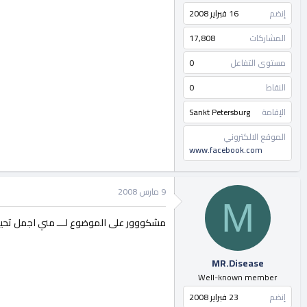
إنضم
16 فبراير 2008
المشاركات
17,808
مستوى التفاعل
0
النقاط
0
الإقامة
Sankt Petersburg
الموقع الالكتروني
www.facebook.com
9 مارس 2008
M
مشكووور على الموضوع لـــ مني اجمل تحية 
MR.Disease
Well-known member
إنضم
23 فبراير 2008