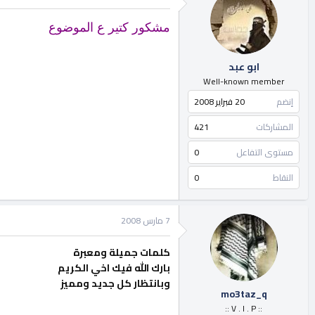
مشكور كتير ع الموضوع
ابو عبد
Well-known member
إنضم
20 فبراير 2008
المشاركات
421
مستوى التفاعل
0
النقاط
0
7 مارس 2008
كلمات جميلة ومعبرة
بارك الله فيك اخي الكريم
وبانتظار كل جديد ومميز
mo3taz_q
:: V . I . P ::