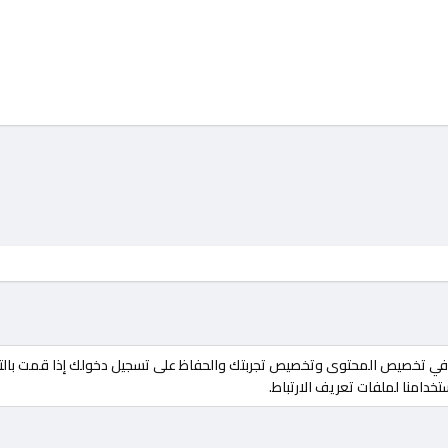
ة في تخصيص المحتوى وتخصيص تجربتك والحفاظ على تسجيل دخولك إذا قمت بالت
منتقي الستايلات
خدامنا لملفات تعريف الارتباط.
الوضع المظلم
تغيير العرض
إتصل بنا
الشروط والقوانين