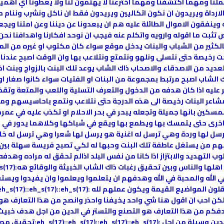
عملنا ومهما اكتشفنا ومهما اخترعنا لا يهتمون لنا ولا يعطونا اي ا
لارداة ويريدون ان نكون اتكاليين ويريدون فقط ان ناكل ونشرب وننام 
ينفقون الاموال الطائلة عليه هم ان يبعدونا عن ديننا وعن امتنا وي
ص تثبت ما اقوله وارويه واتكلم عنه فيجب ان نوحد افكارنا واهدافنا ن
الكثير من الشباب والبنات يدخل موقع سواء كان مكتوب او غيره من الم
يصة حتى نتسلى ونلهو ونتمتع ونتلاعب بها وان الوقت اصبح عندنا لا 
عديد من الاصدقاء والاصحاب ذاك الشاب يوعد تلك البنت بالزواج وبنت ا
اك الشاب اصبح مرتبط بمجموعة من البنات او الفتيات سواء كانوا صغار ا
ليه اذا كان هدفه من الدخول والتعرف التسلية واللعب والمتعة وتقضي
عر البنات رخيصة الى هذه الدرجة حتى نتلاعب ونتمع باحاسيسهم ومش
مسكين بانها جميلة وتجعله يبحر في بحر الاحلام او تكذب عليه في عمره
اخرى حتى يتمسك بها ويطمع بها ويقع في شباكها وكلاهما يدور في دا
يرسل لها وردة وهي ترسل له اغنية هو يرسل لها شعرا وهي ترسل له
م من يستغل عاطفة تلك البنت وحبها له لكي تصبح فريسة سهلة بين يد
التهديد والابتزاز اذا كانا من نفس البلد اذالم تحقق له مراده وهد
في الله والمحبة في الله وهدفهم ان يتعلموا ويعلموا وان يفيدوا ويست
 لكن احب ان اقول هنا شي واحد يخيفنا واحذر وانصح من هذا التعارف ه
دفكم من هذا التعارف هو التصنع والتستر في الدين من اجل هدف خبي
بقية الشباب والبنات اياكم