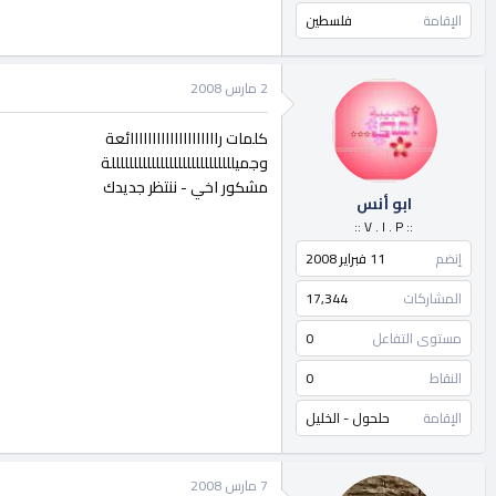
الإقامة
فلسطين
2 مارس 2008
كلمات راااااااااااااااااااائعة
وجميللللللللللللللللللللللللللللة
مشكور اخي - ننتظر جديدك
ابو أنس
:: V . I . P ::
إنضم
11 فبراير 2008
المشاركات
17,344
مستوى التفاعل
0
النقاط
0
الإقامة
حلحول - الخليل
7 مارس 2008