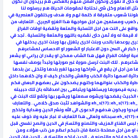
هميه حتى لا نقوى ونكون افضل منهم بالعكس هم يريدون ان نكون
مثل الانعام وكل شي نحتاجة لمقومات الحياة هم يرسلوه لنا
جعلوننا شعوب متفرقة لا كلمة لهم ولا هدف ويخلقون العنصرية في
حن كعرب ومسلمين من اجل مواجهة هذا الغزو البربري . التعارف من
واقع على النت من اجل التسلية والمتعة وتقضية اوقات الفراغ
قيمة له ولا ثمن حتى نقضيه باللهو والمتعة والتسلية . تجد في
خرى يوعدها بالحب وبنت اخرى يتغزل بها وبنت اخرى يدخلها في
و كبار في السن دون الاعتبار او الشعور او الاحساس لمشاعرهم
ة اوقات الفراغ فهل هذا الشاب ممكن او يقدر ان يراعي او يشعر
اعرهم . تلك البنت ترسل صورة غير صورتها وتبدأ بوصف نفسها
ا من اجل ان يقع في شراكها وحبها تغير بلدها وتتخلى عن بلدها
ئرة اسمها دائرة الكذب والغش والخداع كيف لا وان كلاهما داخل
 خاطرة والكذب عنوانهما وكلهم يضحكون على بعضهم البعض فكم
يه فيصورها ويستغلها ويتباهى بين اصدقائه بان تلك حبيبته
فه الخبيث يفضحها ويشوه سمعتها ويشهر بها وتقع تلك البنت في
حيرة قاتله وتصبح حائرة بين الخوف من اهلها والناس وبين تحقيق رغبات ذاك الشاب الخبيثة والوقائع هه:eh_s(17)::eh_s(17)::eh_s(17):والشواهد تثبت صدق كلامي . والتعارف
فيدوا ويكون هدفهم الدعوى الى الله ونشر الدين وهداية وتذكير
القلوب الغافلة ويكنبون ويرسلون وينقلون المواضيع القيمة ويكون عملهم لله :eh_s(17)::eh_s(17)::eh_s(17)::eh_s(17):سبحانه وتعالى هذا التعارف لا غبار عليه ولا خوف عليه
و لبس القناع المزيف والتصنع والتستر في الدين وانصح نفسي قبل
ث او من اجل مصلحة خاصة فان ذنبكم اعظم من ذنب هؤلاء ومن
 ان تتخذوا الدين وسيلة من اجل :eh_s(17)::eh_s(17)::eh_s(17)::eh_s(17):تحقيق مصالحكم اياكم والتصنع في الدين اياكم والتستر في الدين فان الدين