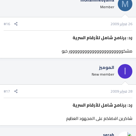
mohammedyahia
M
Member
26 فبراير 2009
#16
رد: برنامج شامل للأرقام السرية
مشكوووووووووووووووووووووور خيو
الموميز
ا
New member
28 فبراير 2009
#17
رد: برنامج شامل للأرقام السرية
شاكرين افضلكم على المجهود العظيم
serah