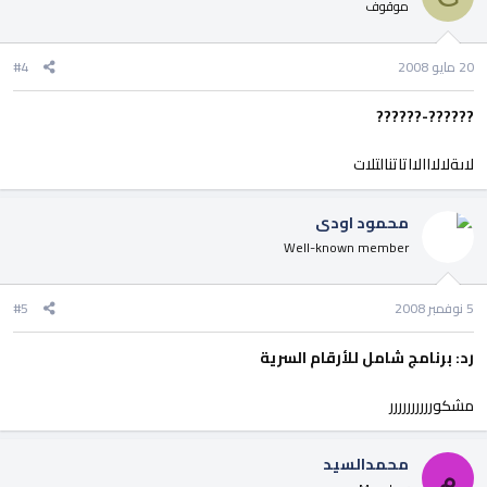
موقوف
20 مايو 2008
#4
??????-??????
لاىةلالااالااتاتنالتلات
محمود اودى
Well-known member
5 نوفمبر 2008
#5
رد: برنامج شامل للأرقام السرية
مشكورررررررررر
محمدالسيد
م