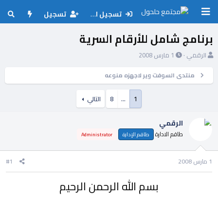
تسجيل الدخول
تسجيل
برنامج شامل للأرقام السرية
ب
ت
الرقمي
1 مارس 2008
ا
ا
د
ر
منتدى السوفت وير لاجهزه منوعه
ئ
ي
ا
خ
1
…
8
التالي
ل
ا
م
ل
و
ب
الرقمي
ض
د
طاقم الادارة
طاقم الإدارة
Administrator
و
ء
ع
1 مارس 2008
#1
بسم الله الرحمن الرحيم