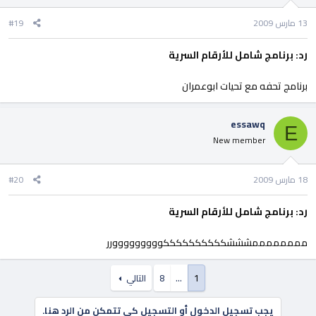
13 مارس 2009
#19
رد: برنامج شامل للأرقام السرية
برنامج تحفه مع تحيات ابوعمران
essawq
E
New member
18 مارس 2009
#20
رد: برنامج شامل للأرقام السرية
ممممممممشششككككككككككووووووووورر
1
…
8
التالي
يجب تسجيل الدخول أو التسجيل كي تتمكن من الرد هنا.