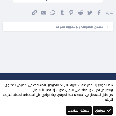
فيسبوك
تويتر
Reddit
Pinterest
Tumblr
WhatsApp
الرابط
البريد الإلكتروني
شارك:
منتدى السوفت وير لاجهزه منوعه
جميع الحقوق محفوظة لـ
مجتمع حلحول
© 2023
هذا الموقع يستخدم ملفات تعريف الارتباط (الكوكيز ) للمساعدة في تخصيص المحتوى
| تطوير
MOHDESIGN
وتخصيص تجربتك والحفاظ على تسجيل دخولك إذا قمت بالتسجيل.
من خلال الاستمرار في استخدام هذا الموقع، فإنك توافق على استخدامنا لملفات تعريف
منتقي الستايلات
الوضع المظلم
الارتباط.
إتصل بنا
الشروط والقوانين
سياسة الخصوصية
مساعدة
الرئيسية
فيسبوك
تويتر
youtube
Instagram
إتصل بنا
RSS
موافق
معرفة المزيد…