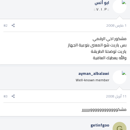
ابو أنس
:: V . I . P ::
1 مارس 2008
#2
مشكور اخي الرقمي
بس ياريت شو المعنى بنوعية الجهاز
ياريت توضحنا الطريقة
والله يعطيك العافية
ayman_albalawi
Well-known member
11 أبريل 2008
#3
مشكووووووووووووررررررر
getinfgoo
G