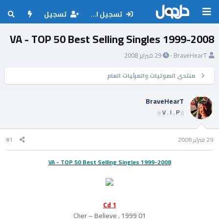
تسجيل الدخول
تسجيل
VA - TOP 50 Best Selling Singles 1999-2008
ب
ت
BraveHearT
29 فبراير 2008
ا
ا
د
ر
منتدى الصوتيات والمرئيات العام
ئ
ي
ا
خ
BraveHearT
ل
ا
:: V . I . P ::
م
ل
و
ب
ض
د
29 فبراير 2008
#1
و
ء
ع
VA - TOP 50 Best Selling Singles 1999-2008
Cd 1
01 Cher – Believe . 1999