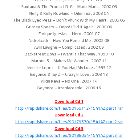
03 Santana & The Product D-G – Maria Maria . 2000
04 Nelly & Kelly Rowland – Dilemma . 2003
05 The Black Eyed Peas – Don´t Phunk With My Heart . 2005
06 Britney Spears – Oops! I Did It Again . 2000
07 Enrique Iglesias – Hero . 2001
08 Nickelback – How You Remind Me . 2002
09 Avril Lavigne – Complicated . 2002
10 Backstreet Boys – I Want It That Way . 1999
11 Maroon 5 – Makes Me Wonder . 2007
12 Jennifer Lopez – If You Had My Love . 1999
13 Beyonce & Jay Z – Crazy In Love . 2003
14 Alicia Keys – No One . 2007
15 Beyonce – Irreplaceable . 2006
Download Cd 1
http://rapidshare.com/files/90165112/1541AZ.part1.rar
Download Cd 2
http://rapidshare.com/files/90179570/1541AZ.part2.rar
Download Cd 3
http://rapidshare.com/files/90188054/1541AZ.part3.rar