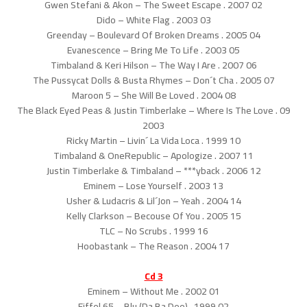
02 Gwen Stefani & Akon – The Sweet Escape . 2007
03 Dido – White Flag . 2003
04 Greenday – Boulevard Of Broken Dreams . 2005
05 Evanescence – Bring Me To Life . 2003
06 Timbaland & Keri Hilson – The Way I Are . 2007
07 The Pussycat Dolls & Busta Rhymes – Don´t Cha . 2005
08 Maroon 5 – She Will Be Loved . 2004
09 The Black Eyed Peas & Justin Timberlake – Where Is The Love .
2003
10 Ricky Martin – Livin´ La Vida Loca . 1999
11 Timbaland & OneRepublic – Apologize . 2007
12 Justin Timberlake & Timbaland – ***yback . 2006
13 Eminem – Lose Yourself . 2003
14 Usher & Ludacris & Lil´Jon – Yeah . 2004
15 Kelly Clarkson – Becouse Of You . 2005
16 TLC – No Scrubs . 1999
17 Hoobastank – The Reason . 2004
Cd 3
01 Eminem – Without Me . 2002
02 Eiffel 65 – Blu (Da Ba Dee) . 1999