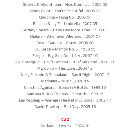
02 Shakira & Wyclef Jean – Hips Don´t Lie . 2006
03 James Blunt – You´re Beautiful . 2005
04 Madonna – Hung Up . 2005
05 Rihanna & Jay Z – Umbrella . 2007
06 Britney Spears – Baby One More Time . 1999
07 Shakira – Whenever Wherever . 2001
08 Gnarls Barkley – Crazy . 2006
09 Lou Bega – Mambo No. 5 . 1999
10 Fergie – Big Girls Don´t Cry . 2007
11 Kylie Minogue – Can´t Get You Out Of My Head . 2001
12 Maroon 5 – This Love . 2004
13 Nelly Furtado & Timbaland – Say It Right . 2007
14 Madonna – Music . 2000
15 Christina Aguilera – Genie In A Bottle . 1999
16 Santana & Rob Thomas – Smooth . 1999
17 Las Ketchup – Aserejé (The Ketchup Song) . 2002
18 Daniel Powter – Bad Day . 2005
Cd 2
01 Outkast – Hey Ya ! . 2004