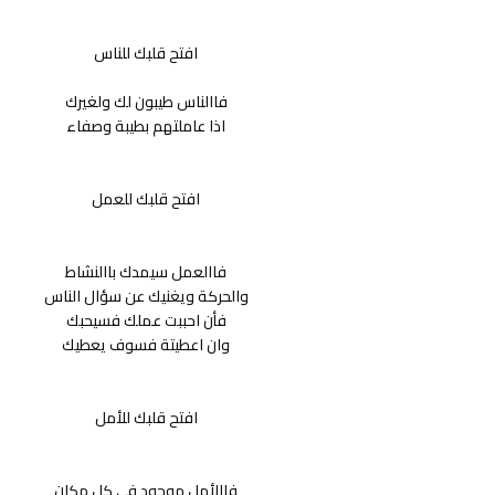
افتح قلبك للناس
فاالناس طيبون لك ولغيرك
اذا عاملتهم بطيبة وصفاء
افتح قلبك للعمل
فاالعمل سيمدك باالنشاط
والحركة ويغنيك عن سؤال الناس
فأن احببت عملك فسيحبك
وان اعطيتة فسوف يعطيك
افتح قلبك للأمل
فاالأمل موجود في كل مكان