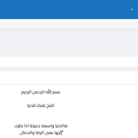
بسم الله الرحمن الرحيم
افتح قلبك للدنيا
فاالدنيا واسعة جميلة اذا نظرت
ًَُإليها بعين الرضا والجمال