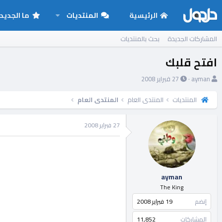
الرئيسية
المنتديات
ما الجديد
المشاركات الجديدة
بحث بالمنتديات
افتح قلبك
ب
ت
ayman
27 فبراير 2008
ا
ا
د
ر
المنتديات
المنتدى العام
المنتدى العام
ئ
ي
ا
خ
27 فبراير 2008
ل
ا
م
ل
و
ب
ض
د
و
ء
ayman
ع
The King
إنضم
19 فبراير 2008
المشاركات
11,852