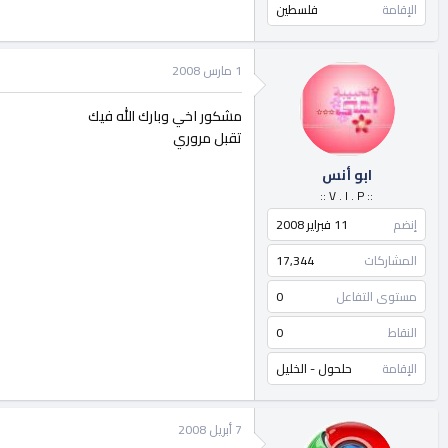
الإقامة
فلسطين
1 مارس 2008
مشكور اخي وبارك الله فيك
تقبل مروري
ابو أنس
:: V . I . P ::
إنضم
11 فبراير 2008
المشاركات
17,344
مستوى التفاعل
0
النقاط
0
الإقامة
حلحول - الخليل
7 أبريل 2008