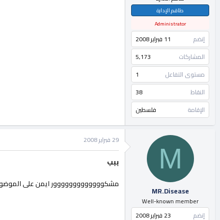
طاقم الإدارة
Administrator
إنضم
11 فبراير 2008
المشاركات
5,173
مستوى التفاعل
1
النقاط
38
الإقامة
فلسطين
29 فبراير 2008
M
ببب
مشكووووووووووووور ايمن على الموضوع 
MR.Disease
Well-known member
إنضم
23 فبراير 2008