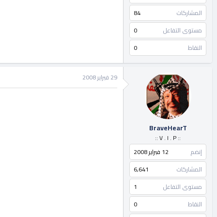
المشاركات
84
مستوى التفاعل
0
النقاط
0
29 فبراير 2008
BraveHearT
:: V . I . P ::
إنضم
12 فبراير 2008
المشاركات
6,641
مستوى التفاعل
1
النقاط
0