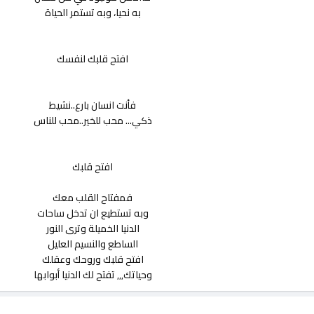
به نحيا، وبه تستمر الحياة
افتح قلبك لنفسك
فأنت انسان بارع..نشيط
ذكي... محب للخير..محب للناس
افتح قلبك
فمفتاح القلب معك
وبه تستطيع ان تدخل ساحات
الدنيا الخميلة وترى النور
الساطع والنسيم العليل
افتح قلبك وروحك وعقلك
وحياتك,,, تفتح لك الدنيا أبوابها​