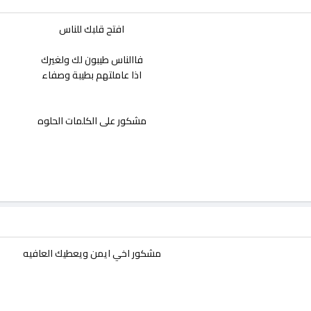
افتح قلبك للناس​
فاالناس طيبون لك ولغيرك
اذا عاملتهم بطيبة وصفاء​
مشكور على الكلمات الحلوه​
مشكور اخي ايمن ويعطيك العافيه​