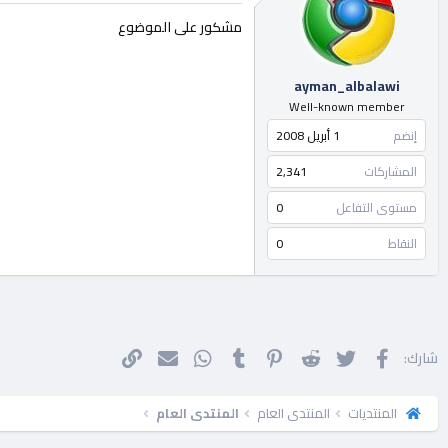
مشكور على الموضوع
ayman_albalawi
Well-known member
إنضم
1 أبريل 2008
المشاركات
2,341
مستوى التفاعل
0
النقاط
0
فيسبوك
تويتر
Reddit
Pinterest
Tumblr
WhatsApp
الرابط
البريد الإلكتروني
شارك:
المنتديات
المنتدى العام
المنتدى العام