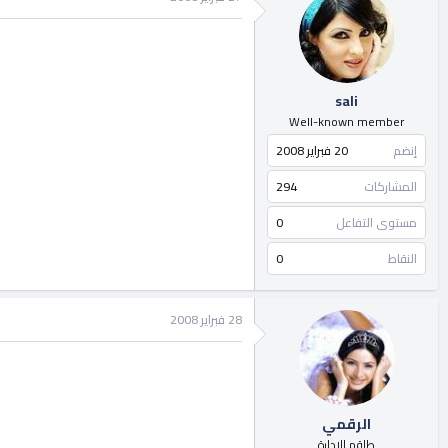
sali
Well-known member
إنضم
20 فبراير 2008
المشاركات
294
مستوى التفاعل
0
النقاط
0
28 فبراير 2008
الرقمي
طاقم الادارة