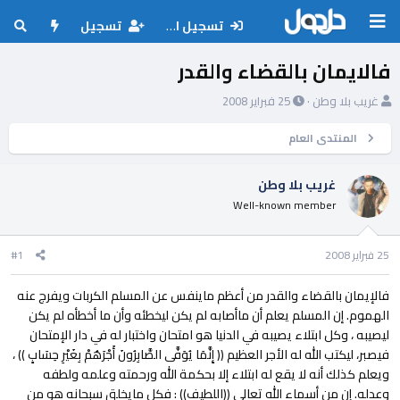
تسجيل الدخول
تسجيل
فالايمان بالقضاء والقدر
ب
ت
غريب بلا وطن
25 فبراير 2008
ا
ا
د
ر
المنتدى العام
ئ
ي
ا
خ
غريب بلا وطن
ل
ا
Well-known member
م
ل
و
ب
ض
د
25 فبراير 2008
#1
و
ء
ع
فالإيمان بالقضاء والقدر من أعظم ماينفس عن المسلم الكربات ويفرج عنه
الهموم. إن المسلم يعلم أن ماأصابه لم يكن ليخطئه وأن ما أخطأه لم يكن
ليصيبه ، وكل ابتلاء يصيبه في الدنيا هو امتحان واختبار له في دار الإمتحان
فيصبر، ليكتب الله له الأجر العظيم (( إِنَّمَا يُوَفَّى الصَّابِرُونَ أَجْرَهُمْ بِغَيْرِ حِسَابٍ )) ،
ويعلم كذلك أنه لا يقع له ابتلاء إلا بحكمة الله ورحمته وعلمه ولطفه
وعدله. إن من أسماء الله تعالى ((اللطيف)) : فكل مايخلق سبحانه هو من