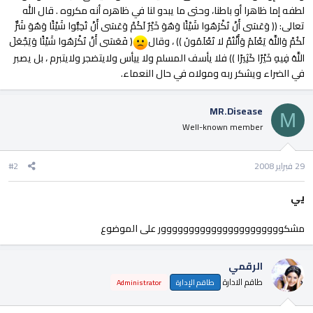
لطفه إما ظاهرا أو باطنا، وحتى ما يبدو لنا في ظاهره أنه مكروه . قال الله
تعالى: (( وَعَسَى أَنْ تَكْرَهُوا شَيْئًا وَهُوَ خَيْرٌ لَكُمْ وَعَسَى أَنْ تُحِبُّوا شَيْئًا وَهُوَ شَرٌّ
لَكُمْ وَاللَّهُ يَعْلَمُ وَأَنْتُمْ لا تَعْلَمُونَ )) ، وقال
( فَعَسَى أَنْ تَكْرَهُوا شَيْئًا وَيَجْعَلَ
اللَّهُ فِيهِ خَيْرًا كَثِيرًا )) فلا يأسف المسلم ولا ييأس ولايتضجر ولايتبرم ، بل يصبر
في الضراء ويشكر ربه ومولاه في حال النعماء.
MR.Disease
M
Well-known member
29 فبراير 2008
#2
يي
مشكوووووووووووووووووووووور على الموضوع
الرقمي
طاقم الادارة
طاقم الإدارة
Administrator