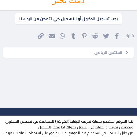
دمت بخير
يجب تسجيل الدخول أو التسجيل كي تتمكن من الرد هنا.
فيسبوك
تويتر
Reddit
Pinterest
Tumblr
WhatsApp
الرابط
البريد الإلكتروني
شارك:
المنتدى الرياضي
جميع الحقوق محفوظة لـ
مجتمع حلحول
© 2023
هذا الموقع يستخدم ملفات تعريف الارتباط (الكوكيز ) للمساعدة في تخصيص المحتوى
| تطوير
MOHDESIGN
وتخصيص تجربتك والحفاظ على تسجيل دخولك إذا قمت بالتسجيل.
من خلال الاستمرار في استخدام هذا الموقع، فإنك توافق على استخدامنا لملفات تعريف
منتقي الستايلات
الوضع المظلم