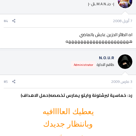
|- جنـ.M.A.N.ـتل -|
7 أبريل 2008
#4
اه الطائر الحزين عايش بالماضي
هههههههههههههههههههههه
N.O.U.R
طاقم الادارة
Administrator
3 مارس 2009
#5
رد: خماسية لبرشلونة وايتو يمارس تخصصه(حمل الاهداف)
يعطيك العاااافيه
وبانتظار جديدك