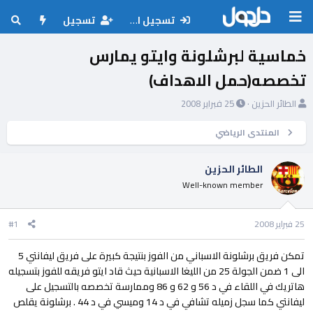
تسجيل الدخول
تسجيل
خماسية لبرشلونة وايتو يمارس
تخصصه(حمل الاهداف)
ب
ت
الطائر الحزين
25 فبراير 2008
ا
ا
د
ر
المنتدى الرياضي
ئ
ي
ا
خ
الطائر الحزين
ل
ا
Well-known member
م
ل
و
ب
ض
د
25 فبراير 2008
#1
و
ء
ع
تمكن فريق برشلونة الاسباني من الفوز بنتيجة كبيرة على فريق ليفانتي 5
الى 1 ضمن الجولة 25 من الليغا الاسبانية حيث قاد ايتو فريقه للفوز بتسجيله
هاتريك في اللقاء في د 56 و 62 و 86 وممارسة تخصصه بالتسجيل على
ليفانتي كما سجل زميله تشافي في د 14 وميسي في د 44 . برشلونة يقلص