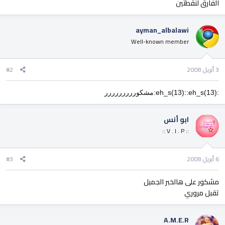
الفارق لنقطتين
ayman_albalawi
Well-known member
3 أبريل 2008
#2
:eh_s(13)::eh_s(13):مشكوررررررررر
ابو أنس
:: V . I . P ::
6 أبريل 2008
#3
مشكور على هالخبر الجميل
تقبل مروري
A.M.E.R