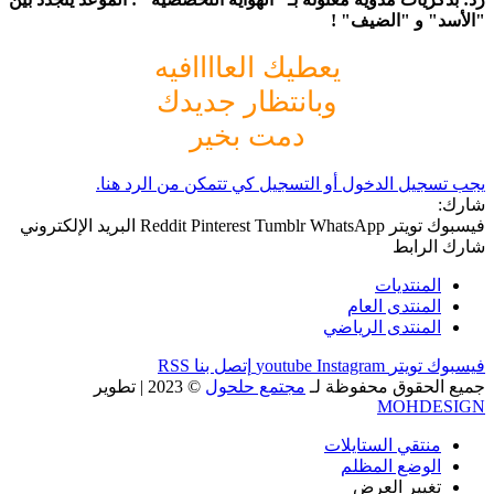
"الأسد" و "الضيف" !
يعطيك العاااافيه
وبانتظار جديدك
دمت بخير
يجب تسجيل الدخول أو التسجيل كي تتمكن من الرد هنا.
شارك:
فيسبوك
تويتر
WhatsApp
Tumblr
Pinterest
Reddit
البريد الإلكتروني
شارك
الرابط
المنتديات
المنتدى العام
المنتدى الرياضي
فيسبوك
تويتر
Instagram
youtube
إتصل بنا
RSS
جميع الحقوق محفوظة لـ
مجتمع حلحول
© 2023
| تطوير
MOHDESIGN
منتقي الستايلات
الوضع المظلم
تغيير العرض