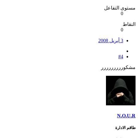
مستوى التفاعل
0
النقاط
0
3 أبريل 2008
#4
مشكوررررررررر
N.O.U.R
طاقم الادارة