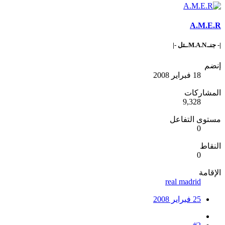
A.M.E.R
|- جنـ.M.A.N.ـتل -|
إنضم
18 فبراير 2008
المشاركات
9,328
مستوى التفاعل
0
النقاط
0
الإقامة
real madrid
25 فبراير 2008