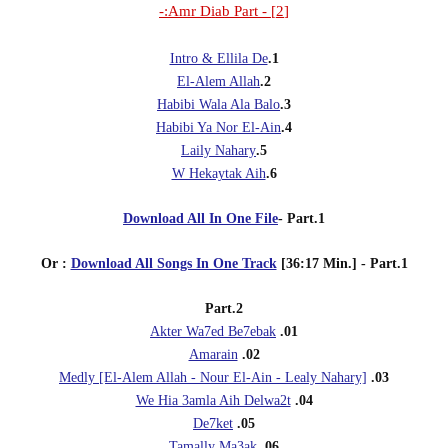
[2] - Amr Diab Part:-
Intro & Ellila De
1.
El-Alem Allah
2.
Habibi Wala Ala Balo
3.
Habibi Ya Nor El-Ain
4.
Laily Nahary
5.
W Hekaytak Aih
6.
Download All In One File
- Part.1
Or :
Download All Songs In One Track
[36:17 Min.] - Part.1
Part.2
Akter Wa7ed Be7ebak
01.
Amarain
02.
Medly [El-Alem Allah - Nour El-Ain - Lealy Nahary]
03.
We Hia 3amla Aih Delwa2t
04.
De7ket
05.
Tamally Ma3ak
06.