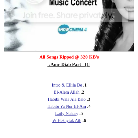
All Songs Ripped @ 320 KB's
[1] - Amr Diab Part:-
Intro & Ellila De
1.
El-Alem Allah
2.
Habibi Wala Ala Balo
3.
Habibi Ya Nor El-Ain
4.
Laily Nahary
5.
W Hekaytak Aih
6.