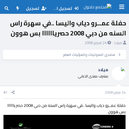
تسجيل الدخول
تسجيل
حفلة عمــرو دياب واليسا ..في سهرة راس
السنه من دبي 2008 حصرياااااا بس هوون
ب
ت
ميلاد
24 فبراير 2008
ا
ا
د
ر
منتدى الصوتيات والمرئيات العام
ئ
ي
ا
خ
ميلاد
ل
ا
مشرف منتدى الاغاني
م
ل
و
ب
ض
د
24 فبراير 2008
#1
و
ء
ع
حفلة عمــرو دياب واليسا ..في سهرة راس السنه من دبي 2008 حصرياااااا
بس هوون