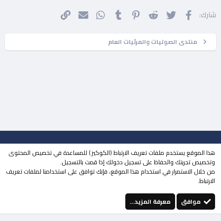
فيسبوك
تويتر
Reddit
Pinterest
Tumblr
WhatsApp
الرابط
البريد الإلكتروني
شارك:
منتدى الصوتيات والمرئيات العام
جميع الحقوق محفوظة لـ
مجتمع حلحول
© 2023
هذا الموقع يستخدم ملفات تعريف الارتباط (الكوكيز ) للمساعدة في تخصيص المحتوى
| تطوير
MOHDESIGN
وتخصيص تجربتك والحفاظ على تسجيل دخولك إذا قمت بالتسجيل.
من خلال الاستمرار في استخدام هذا الموقع، فإنك توافق على استخدامنا لملفات تعريف
منتقي الستايلات
الوضع المظلم
الارتباط.
إتصل بنا
الشروط والقوانين
سياسة الخصوصية
مساعدة
الرئيسية
فيسبوك
تويتر
youtube
Instagram
إتصل بنا
RSS
موافق
معرفة المزيد…