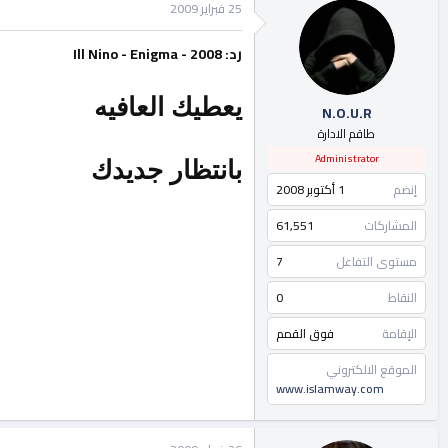
25 فبراير 2009
رد: Ill Nino - Enigma - 2008
يعطيك العافيه
N.O.U.R
طاقم الادارة
Administrator
بانتظار جديدك
إنضم
1 أكتوبر 2008
المشاركات
61,551
مستوى التفاعل
7
النقاط
0
الإقامة
فوق القمم
الموقع الالكتروني
www.islamway.com