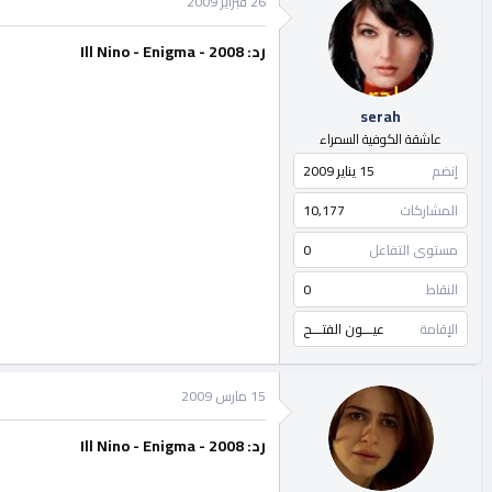
26 فبراير 2009
رد: Ill Nino - Enigma - 2008
serah
عاشقة الكوفية السمراء
إنضم
15 يناير 2009
المشاركات
10,177
مستوى التفاعل
0
النقاط
0
الإقامة
عيـــون الفتـــح
15 مارس 2009
رد: Ill Nino - Enigma - 2008