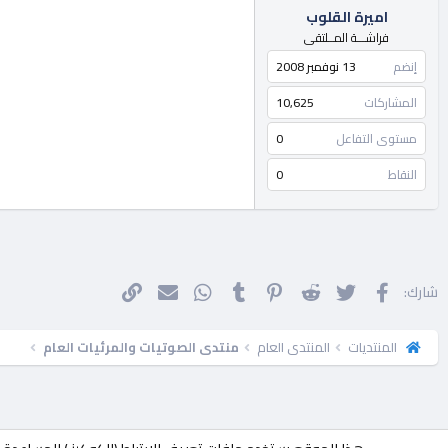
اميرة القلوب
فراشـــة المــلتقى
إنضم
13 نوفمبر 2008
المشاركات
10,625
مستوى التفاعل
0
النقاط
0
فيسبوك
تويتر
Reddit
Pinterest
Tumblr
WhatsApp
الرابط
البريد الإلكتروني
شارك:
المنتديات
المنتدى العام
منتدى الصوتيات والمرئيات العام