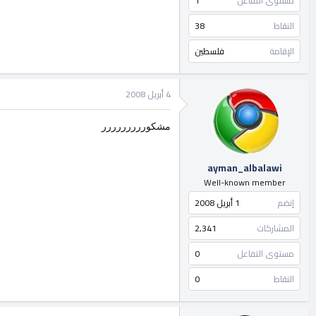
مستوى التفاعل
1
النقاط
38
الإقامة
فلسطين
4 أبريل 2008
مشكوررررررررر
ayman_albalawi
Well-known member
إنضم
1 أبريل 2008
المشاركات
2,341
مستوى التفاعل
0
النقاط
0