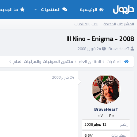
الرئيسية
المنتديات
ما الجديد
المشاركات الجديدة
بحث بالمنتديات
Ill Nino - Enigma - 2008
ب
ت
BraveHearT
24 فبراير 2008
ا
ا
د
ر
المنتديات
المنتدى العام
منتدى الصوتيات والمرئيات العام
ئ
ي
ا
خ
24 فبراير 2008
ل
ا
م
ل
و
ب
ض
د
و
ء
BraveHearT
ع
:: V . I . P ::
إنضم
12 فبراير 2008
المشاركات
6,641