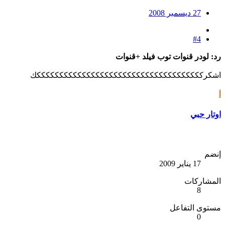
27 ديسمبر 2008
#4
رد: لودر قنوات توب فيلد +قنوات
اشكركككككككككككككككككككككككككككككككككككككك
ا
اوتار حبي
إنضم
17 يناير 2009
المشاركات
8
مستوى التفاعل
0