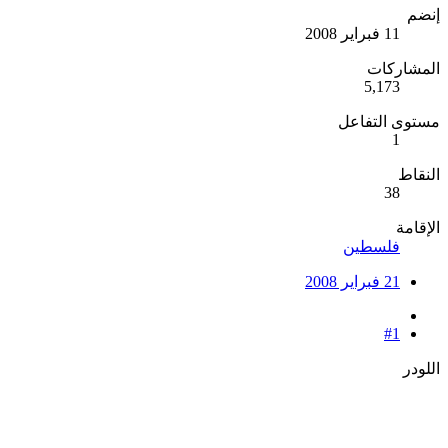
إنضم
11 فبراير 2008
المشاركات
5,173
مستوى التفاعل
1
النقاط
38
الإقامة
فلسطين
21 فبراير 2008
#1
اللودر