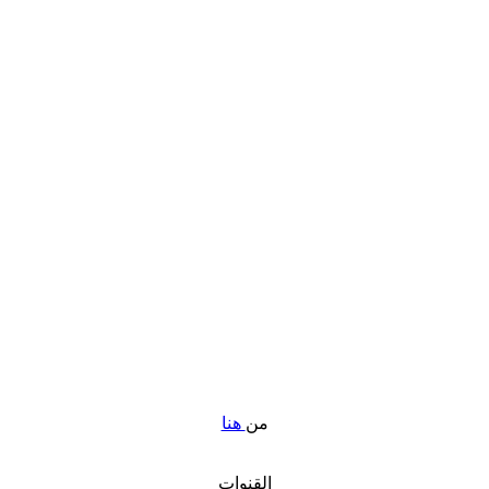
من
هنا
القنوات