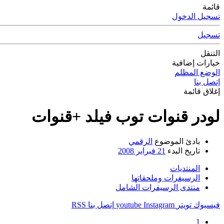
قائمة
تسجيل الدخول
تسجيل
التنقل
خيارات إضافية
الوضع المظلم
إتصل بنا
إغلاق قائمة
لودر قنوات توب فيلد +قنوات
بادئ الموضوع
الرقمي
تاريخ البدء
21 فبراير 2008
المنتديات
الرسيفرات وملحقاتها
منتدى الرسيفرات الشامل
فيسبوك
تويتر
Instagram
youtube
إتصل بنا
RSS
1