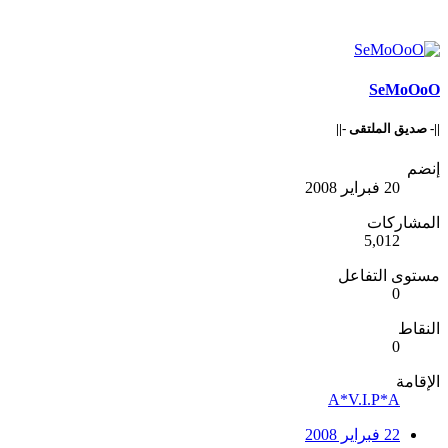
SeMoOoO
||- صديق الملتقى -||
إنضم
20 فبراير 2008
المشاركات
5,012
مستوى التفاعل
0
النقاط
0
الإقامة
A*V.I.P*A
22 فبراير 2008