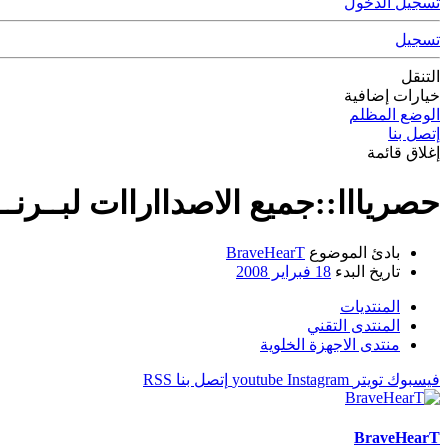
تسجيل الدخول
تسجيل
التنقل
خيارات إضافية
الوضع المظلم
إتصل بنا
إغلاق قائمة
حصريااا::جميع الاصدااراات لبــرنــامج ThemeStudio للتصميم الثيمات رواا
بادئ الموضوع
BraveHearT
تاريخ البدء
18 فبراير 2008
المنتديات
المنتدى التقني
منتدى الاجهزة الخلوية
فيسبوك
تويتر
Instagram
youtube
إتصل بنا
RSS
BraveHearT