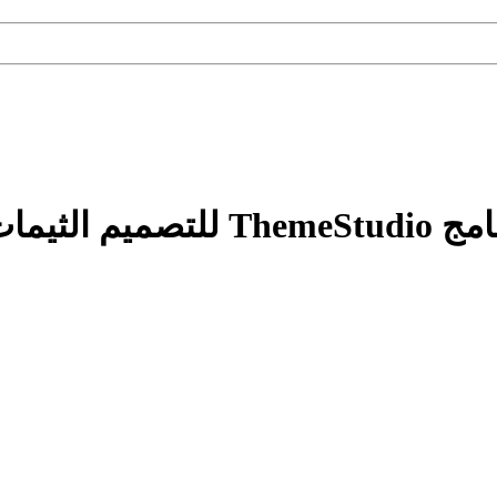
بط مباشره