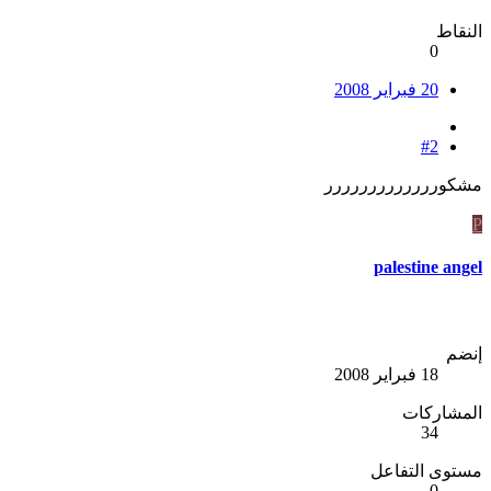
النقاط
0
20 فبراير 2008
#2
مشكوررررررررررررر
P
palestine angel
إنضم
18 فبراير 2008
المشاركات
34
مستوى التفاعل
0