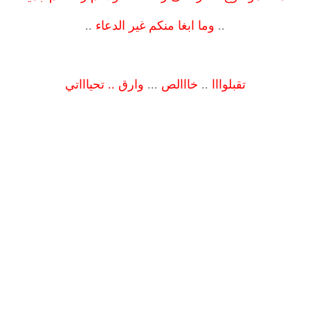
..
وما ابغا منكم غير الدعاء
..
تقبلوااا
..
خااالص
...
وارق
..
تحياااتي