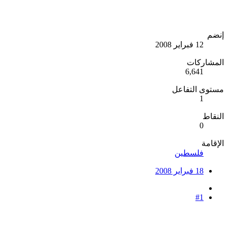
إنضم
12 فبراير 2008
المشاركات
6,641
مستوى التفاعل
1
النقاط
0
الإقامة
فلسطين
18 فبراير 2008
#1