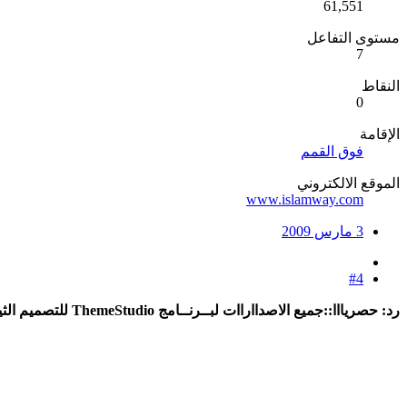
61,551
مستوى التفاعل
7
النقاط
0
الإقامة
فوق القمم
الموقع الالكتروني
www.islamway.com
3 مارس 2009
#4
رد: حصريااا::جميع الاصدااراات لبــرنــامج ThemeStudio للتصميم الثيمات رواابط مباشره