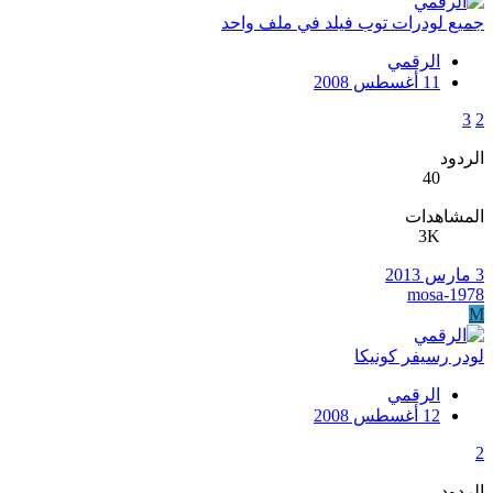
جميع لودرات توب فيلد في ملف واحد
الرقمي
11 أغسطس 2008
3
2
الردود
40
المشاهدات
3K
3 مارس 2013
mosa-1978
M
لودر رسيفر كونيكا
الرقمي
12 أغسطس 2008
2
الردود