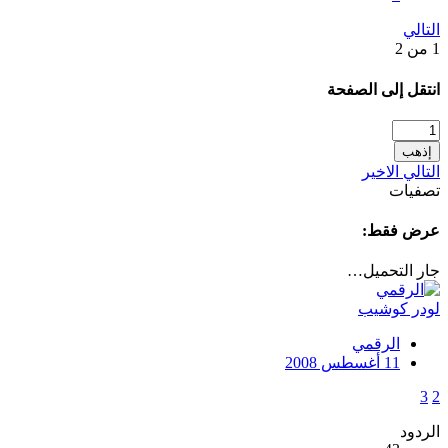
التالي
1 من 2
انتقل إلى الصفحة
إذهب
التالي
الاخير
تصفيات
عرض فقط:
جار التحميل…
لودر كوشيب
الرقمي
11 أغسطس 2008
3
2
الردود