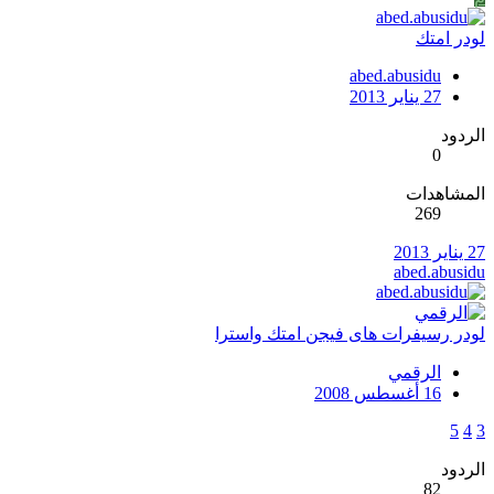
لودر امتك
abed.abusidu
27 يناير 2013
الردود
0
المشاهدات
269
27 يناير 2013
abed.abusidu
لودر رسيفرات هاى فيجن امتك واسترا
الرقمي
16 أغسطس 2008
5
4
3
الردود
82