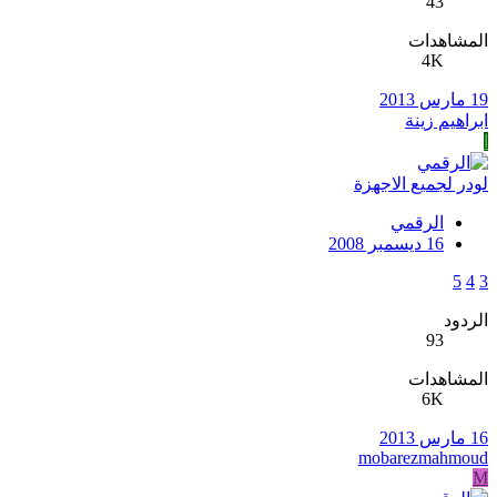
43
المشاهدات
4K
19 مارس 2013
ابراهيم زينة
ا
لودر لجميع الاجهزة
الرقمي
16 ديسمبر 2008
5
4
3
الردود
93
المشاهدات
6K
16 مارس 2013
mobarezmahmoud
M