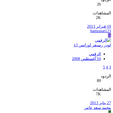
26
المشاهدات
2K
19 فبراير 2013
hamzasat123
H
لودر رسيفر لورانس x3
الرقمي
16 أغسطس 2008
5
4
3
الردود
89
المشاهدات
7K
27 يناير 2013
محمد سعد عامر
م