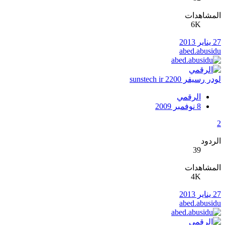
المشاهدات
6K
27 يناير 2013
abed.abusidu
لودر رسيفر sunstech ir 2200
الرقمي
8 نوفمبر 2009
2
الردود
39
المشاهدات
4K
27 يناير 2013
abed.abusidu