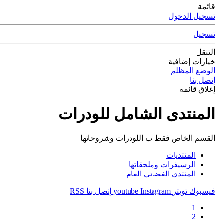
قائمة
تسجيل الدخول
تسجيل
التنقل
خيارات إضافية
الوضع المظلم
إتصل بنا
إغلاق قائمة
المنتدى الشامل للودرات
القسم الخاص فقط ب اللودرات وشروحاتها
المنتديات
الرسيفرات وملحقاتها
المنتدى الفضائي العام
فيسبوك
تويتر
Instagram
youtube
إتصل بنا
RSS
1
2