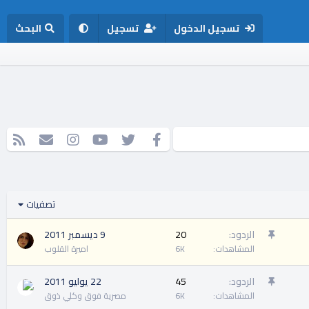
تسجيل الدخول
تسجيل
البحث
فيسبوك
تويتر
youtube
Instagram
إتصل بنا
RSS
تصفيات
م
الردود
20
9 ديسمبر 2011
ث
المشاهدات
6K
اميرة القلوب
ب
ت
م
الردود
45
22 يوليو 2011
ث
المشاهدات
6K
مصرية فوق وكلي ذوق