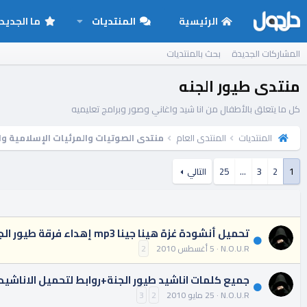
الرئيسية
المنتديات
ما الجديد
المشاركات الجديدة
بحث بالمنتديات
منتدى طيور الجنه
كل ما يتعلق بالأطفال من انا شيد واغاني وصور وبرامج تعليميه
المنتديات
المنتدى العام
منتدى الصوتيات والمرئيات الإسلامية وا
1
2
3
…
25
التالي
تحميل أنشودة غزة هينا جينا mp3 إهداء فرقة طيور الجنة لشعب غزة من قلب غزة
N.O.U.R
5 أغسطس 2010
2
جميع كلمات اناشيد طيور الجنة+روابط لتحميل الاناشيد
N.O.U.R
25 مايو 2010
2
3