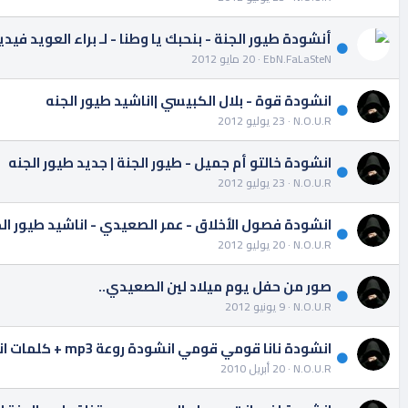
أنشودة طيور الجنة - بنحبك يا وطنا - لـ براء العويد فيديو و
EbN.FaLaSteN
20 مايو 2012
انشودة قوة - بلال الكبيسي |اناشيد طيور الجنه
N.O.U.R
23 يوليو 2012
انشودة خالتو أم جميل - طيور الجنة | جديد طيور الجنه
N.O.U.R
23 يوليو 2012
انشودة فصول الأخلاق - عمر الصعيدي - اناشيد طيور ال
N.O.U.R
20 يوليو 2012
صور من حفل يوم ميلاد لين الصعيدي..
N.O.U.R
9 يونيو 2012
انشودة نانا قومي قومي انشودة روعة mp3 + كلمات انشودة نانا قومي قومي
N.O.U.R
20 أبريل 2010