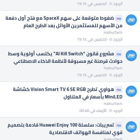
الردود
0
الخميس في 19:15
ضغوط متوقعة على سهم SpaceX مع فتح أول دفعة
rss
من الأسهم للمستثمرين الأوائل بعد الطرح العام
HalhulTech
الردود
0
الخميس في 19:15
مشروع قانون “AI Kill Switch” يكتسب أولوية وسط
rss
حوادث قرصنة غير مسبوقة لأنظمة الذكاء الاصطناعي
HalhulTech
الردود
0
الخميس في 19:15
هواوي تطرح Vision Smart TV 6 SE RGB كشاشة
rss
MiniLED بأسعار في المتناول
HalhulTech
الردود
0
الأربعاء في 00:46
تسريبات: سلسلة Huawei Enjoy 100 قادمة بتصميم
rss
قوي لمنافسة الهواتف الاقتصادية
HalhulTech