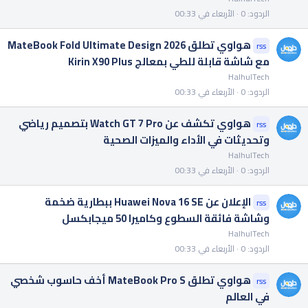
الردود
0
الأربعاء في 00:33
هواوي تطلق MateBook Fold Ultimate Design 2026
rss
مع شاشة قابلة للطي بمعالج Kirin X90 Plus
HalhulTech
الردود
0
الأربعاء في 00:33
هواوي تكشف عن Watch GT 7 Pro بتصميم رياضي
rss
وتحديثات في الأداء والميزات الصحية
HalhulTech
الردود
0
الأربعاء في 00:33
الإعلان عن Huawei Nova 16 SE ببطارية ضخمة
rss
وشاشة فائقة السطوع وكاميرا 50 ميجابكسل
HalhulTech
الردود
0
الأربعاء في 00:33
هواوي تطلق MateBook Pro S أخف حاسوب شخصي
rss
في العالم