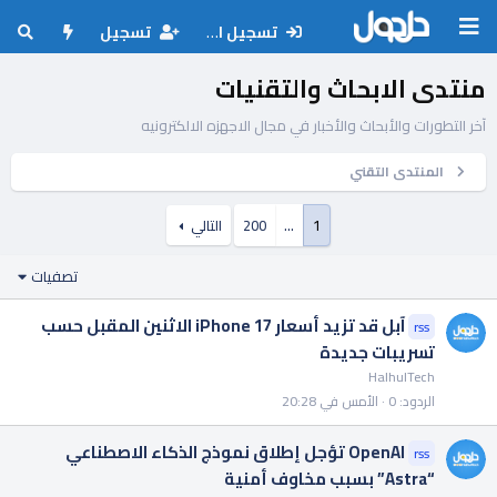
تسجيل الدخول
تسجيل
منتدى الابحاث والتقنيات
آخر التطورات والأبحاث والأخبار في مجال الاجهزه الالكترونيه
المنتدى التقني
1
…
200
التالي
تصفيات
آبل قد تزيد أسعار iPhone 17 الاثنين المقبل حسب
rss
تسريبات جديدة
HalhulTech
الردود
0
الأمس في 20:28
OpenAI تؤجل إطلاق نموذج الذكاء الاصطناعي
rss
“Astra” بسبب مخاوف أمنية