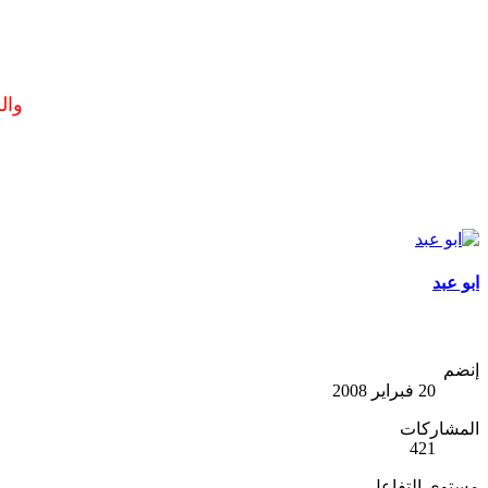
وال
ابو عبد
إنضم
20 فبراير 2008
المشاركات
421
مستوى التفاعل